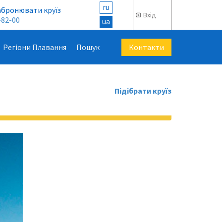
ru
абронювати круїз
Вхід
-82-00
ua
Контакти
Регіони Плавання
Пошук
Підібрати круїз