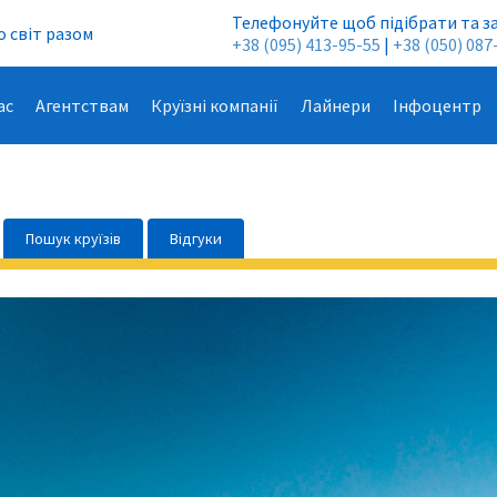
Телефонуйте щоб підібрати та з
 світ разом
+38 (095) 413-95-55
|
+38 (050) 087
ас
Агентствам
Круїзні компанії
Лайнери
Інфоцентр
Пошук круїзів
Відгуки