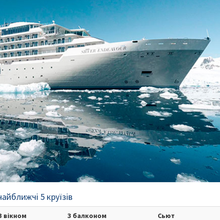
найближчі 5 круїзів
З вікном
З балконом
Сьют