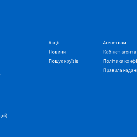
Акції
Агенствам
Новини
Кабінет агента
Пошук круїзів
Політика конфі
Правила наданн
1
цій)