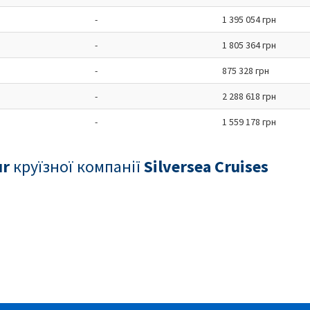
-
1 395 054 грн
-
1 805 364 грн
-
875 328 грн
-
2 288 618 грн
-
1 559 178 грн
ur
круїзної компанії
Silversea Cruises