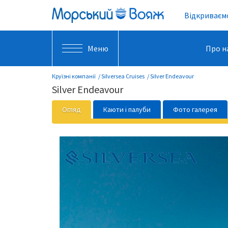
Відкриваємо
Меню
Про н
Круїзні компанії
Silversea Cruises
Silver Endeavour
Silver Endeavour
Огляд
Каюти і палуби
Фото галерея