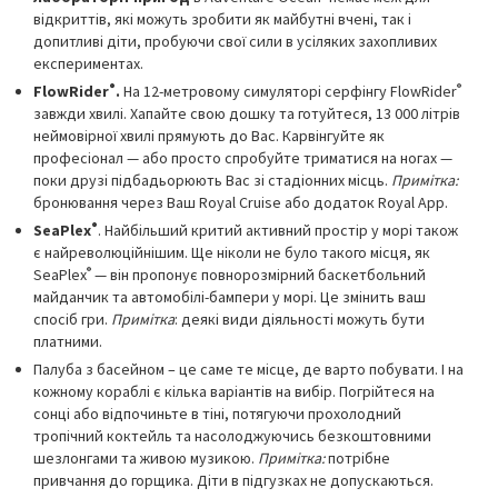
відкриттів, які можуть зробити як майбутні вчені, так і
допитливі діти, пробуючи свої сили в усіляких захопливих
експериментах.
®
®
FlowRider
.
На 12-метровому симуляторі серфінгу FlowRider
завжди хвилі. Хапайте свою дошку та готуйтеся, 13 000 літрів
неймовірної хвилі прямують до Вас. Карвінгуйте як
професіонал — або просто спробуйте триматися на ногах —
поки друзі підбадьорюють Вас зі стадіонних місць.
Примітка:
бронювання через Ваш Royal Cruise або додаток Royal App.
®
SeaPlex
. Найбільший критий активний простір у морі також
є найреволюційнішим. Ще ніколи не було такого місця, як
®
SeaPlex
— він пропонує повнорозмірний баскетбольний
майданчик та автомобілі-бампери у морі. Це змінить ваш
спосіб гри.
Примітка
: деякі види діяльності можуть бути
платними.
Палуба з басейном – це саме те місце, де варто побувати. І на
кожному кораблі є кілька варіантів на вибір. Погрійтеся на
сонці або відпочиньте в тіні, потягуючи прохолодний
тропічний коктейль та насолоджуючись безкоштовними
шезлонгами та живою музикою.
Примітка:
потрібне
привчання до горщика. Діти в підгузках не допускаються.