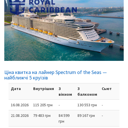
Ціна квитка на лайнер Spectrum of the Seas —
найближчі 5 круїзів
Дата
Внутрішня
З
З
Сьют
вікном
балконом
16.08.2026
115 205 грн
-
130 553 грн
-
21.08.2026
79 483 грн
84 599
89 167 грн
-
грн