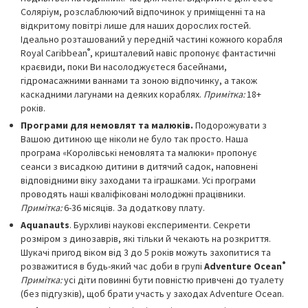
Соляріум, розслаблюючий відпочинок у приміщенні та на
відкритому повітрі лише для наших дорослих гостей.
Ідеально розташований у передній частині кожного корабля
®
Royal Caribbean
, кришталевий навіс пропонує фантастичні
краєвиди, поки Ви насолоджуєтеся басейнами,
гідромасажними ваннами та зоною відпочинку, а також
каскадними лагунами на деяких кораблях.
Примітка:
18+
років.
Програми для немовлят та малюків.
Подорожувати з
Вашою дитиною ще ніколи не було так просто. Наша
програма «Королівські немовлята та малюки» пропонує
сеанси з висадкою дитини в дитячий садок, наповнені
відповідними віку заходами та іграшками. Усі програми
проводять наші кваліфіковані молодіжні працівники.
Примітка:
6-36 місяців. За додаткову плату.
Aquanauts
. Бурхливі наукові експерименти. Секрети
розміром з динозаврів, які тільки й чекають на розкриття.
Шукачі пригод віком від 3 до 5 років можуть захопитися та
®
розважитися в будь-який час доби в групі
Adventure Ocean
Примітка:
усі діти повинні бути повністю привчені до туалету
(без підгузків), щоб брати участь у заходах Adventure Ocean.