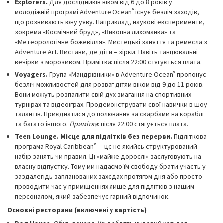
Explorers.
Для дослідників віком від 6 до 8 років у
®
молодіжній програмі Adventure Ocean
існує безліч заходів,
що розвивають юну уяву. Наприклад, наукові експерименти,
зокрема «Космічний бруд», «Викопна лихоманка» та
«Метеорологічне божевілля». Мистецькі заняття та ремесла з
Adventure Art. Вистави, де діти – зірки. Навіть танцювальні
вечірки з морозивом. Примітка: після 22:00 стягується плата.
®
Voyagers.
Група «Мандрівники» в Adventure Ocean
пропонує
безліч можливостей для розваг дітям віком від 9 до 11 років.
Вони можуть розпалити свій дух змагання на спортивних
турнірах та відеоіграх. Продемонструвати свої навички в шоу
талантів. Приєднатися до полювання за скарбами на кораблі
та багато іншого.
Примітка
: після 22:00 стягується плата.
Teen Lounge. Місце для підлітків без перерви.
Підліткова
®
програма Royal Caribbean
— це не якийсь структурований
набір занять чи правил. Ці «майже дорослі» заслуговують на
власну відпустку. Тому ми надаємо їм свободу брати участь у
заздалегідь запланованих заходах протягом дня або просто
проводити час у приміщеннях лише для підлітків з нашим
персоналом, який забезпечує гарний відпочинок.
Основні ресторани (включені у вартість)
Dog House.
Обід, вечеря. Усі люблять чудовий хот-дог.