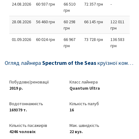
24.08.2026
60 937 грн
66 510
72 357 грн
-
грн
28.08.2026
56 460 грн
60 298
66 145 грн
122 011
грн
грн
01.09.2026
60 024 грн
66 967
73 728 грн
136 583
грн
грн
Огляд лайнера
Spectrum of the Seas
круїзної компанії
Побудови/реновації
Класс лайнера
2019 р.
Quantum Ultra
Водотоннажність
Кількість палуб
169379 т.
16
Кількість пасажирів
Мак. швидкість
4246 чоловік
22 вуз.