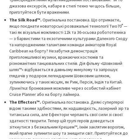
джазова екскурсія, кабаре в стилі техно чи щось більше,
приготуйтеся бути враженими.
The Silk Road™.
Оригінальна постановка. Що отримаєте,
®
якщо поєднати новаторські розважальні технології Two70
—
такі як візуальні можливості 12k та 36-осьова робототехніка
— з барвистими та екзотичними культурами Далекого Сходу
та нагородженими талантами команди аніматорів Royal
Caribbean на борту? Незабутня демонстрація
приголомшливої музики, вражаючих костюмів та
різноманітних танцювальних стилів. Дія фільму «Шовковий
шлях™» відбувається в давньому минулому та запрошує
глядачів у подорож легендарним Шовковим шляхом,
зупиняючись у таких місцях, як Рим, Персія, Індія та Китай.
Примітка
: бронювання можливе через особистий кабінет
Cruise Planner або на борту лайнера.
The Effectors™.
Оригінальна постановка. Деякі супергерої
відомі такими здібностями, як надшвидкість, лазерний зір та
титанська сила, але Ефектори черпають свої сили зі своєї
здатності творити. Тепер цій групі героїв доведеться
зіткнутися з безжальним Крешем™, їхнім заклятим ворогом,
який прагне зупинити шоу та знищити світ. Приготуйтеся до