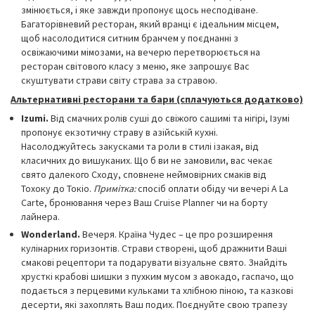
змінюється, і яке завжди пропонує щось несподіване.
Багаторівневий ресторан, який вранці є ідеальним місцем,
щоб насолодитися ситним бранчем у поєднанні з
освіжаючими мімозами, на вечерю перетворюється на
ресторан світового класу з меню, яке запрошує Вас
скуштувати страви світу страва за стравою.
Альтернативні ресторани та бари (сплачуються додатково)
Izumi.
Від смачних ролів суші до свіжого сашимі та нігірі, Ізумі
пропонує екзотичну страву в азійській кухні.
Насолоджуйтесь закусками та роли в стилі ізакая, від
класичних до вишуканих. Що б ви не замовили, вас чекає
свято далекого Сходу, сповнене неймовірних смаків від
Тохоку до Токіо.
Примітка:
спосіб оплати обіду чи вечері A La
Carte, бронювання через Ваш Cruise Planner чи на борту
лайнера.
Wonderland.
Вечеря. Країна Чудес – це про розширення
кулінарних горизонтів. Страви створені, щоб дражнити Ваші
смакові рецептори та подарувати візуальне свято. Знайдіть
хрусткі крабові шишки з пухким мусом з авокадо, гаспачо, що
подається з перцевими кульками та хлібною піною, та казкові
десерти, які захоплять Ваш подих. Поєднуйте свою трапезу