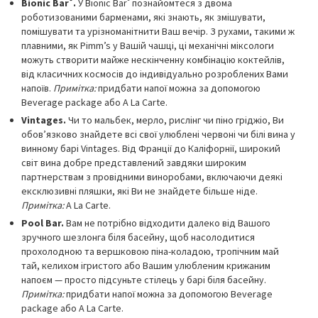
®
®
Bionic Bar
.
У Bionic Bar
познайомтеся з двома
роботизованими барменами, які знають, як змішувати,
помішувати та урізноманітнити Ваш вечір. З рухами, такими ж
плавними, як Pimm’s у Вашій чашці, ці механічні міксологи
можуть створити майже нескінченну комбінацію коктейлів,
від класичних космосів до індивідуально розроблених Вами
напоїв.
Примітка:
придбати напої можна за допомогою
Beverage package або A La Carte.
Vintages.
Чи то мальбек, мерло, рислінг чи піно гріджіо, Ви
обов’язково знайдете всі свої улюблені червоні чи білі вина у
винному барі Vintages. Від Франції до Каліфорнії, широкий
світ вина добре представлений завдяки широким
партнерствам з провідними виноробами, включаючи деякі
ексклюзивні пляшки, які Ви не знайдете більше ніде.
Примітка:
A La Carte.
Pool Bar.
Вам не потрібно відходити далеко від Вашого
зручного шезлонга біля басейну, щоб насолодитися
прохолодною та вершковою піна-коладою, тропічним май
тай, келихом ігристого або Вашим улюбленим крижаним
напоєм — просто підсуньте стілець у барі біля басейну.
Примітка:
придбати напої можна за допомогою Beverage
package або A La Carte.