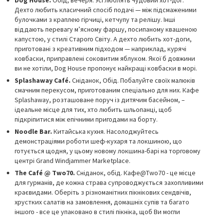
Дехто любить класичний спосіб подачі — між підсмаженими
булочками з краплею гірчиці, кетчупу та релішу. Інші
віддають перевагу м’ясному фаршу, посипаному квашеною
капустою, у стилі Старого Світу. А дехто любить хот-доги,
приготовані з креативним підходом — наприклад, курячі
ковбаски, приправлені соковитим яблуком. Якої б довжини
ви не хотіли, Dog House пропонує найкращі ковбаски в морі.
Splashaway Café.
Сніданок, Обід. Побалуйте своїх малюків
смачним перекусом, приготованим спеціально для них. Кафе
Splashaway, розташоване поруч із дитячим басейном, –
ідеальне місце для тих, хто любить шльопанці, щоб
підкріпитися між епічними пригодами на борту.
Noodle Bar.
Китайська кухня. Насолоджуйтесь
демонстраціями роботи шеф-кухаря та локшиною, що
готується щодня, у цьому новому локшина-барі на торговому
центрі Grand Windjammer Marketplace.
The Café @ Two70.
Сніданок, обід. Кафе@Two70 - це місце
для гурманів, де кожна страва супроводжується захопливими
краєвидами. Оберіть з різноманітних пікнікових сендвічів,
хрустких салатів на замовлення, домашніх супів та багато
іншого - все це упаковано в стилі пікніка, щоб Ви могли