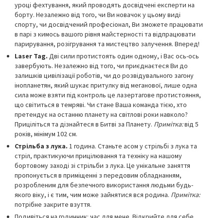
уроці фехтування, який проводять досвідчені експерти на
борту. Незалежно від того, чи Ви новачок у цьому виді
спорту, чи досвідчений професіонал, Ви зможете працювати
в парі з кимось вашого рівня майстерності та відпрацювати
парирування, розігрування та мистецтво залучення. Вперед!
Laser Tag.
Дві сили протистоять один одному, і Вас ось-ось
завербують. Незалежно від того, чи приєднаєтеся Ви до
залишків цивілізації роботів, чи до розвідувального загону
інопланетян, який шукає притулку від меганової, лише одна
сила може взяти під контроль це лазертагове протистояння,
що світиться в темряві. Чи стане Ваша команда тією, хто
претендує на останню планету на світлові роки навколо?
Приціліться та дізнайтеся в Битві за Планету.
Примітка:
від 5
років, мінімум 102 см.
Стрільба з лука.
1 година. Станьте асом у стрільбі з лука та
стріл, практикуючи прицілювання та техніку на нашому
бортовому заході зі стрільби з лука. Це унікальне заняття
пропонується в приміщенні з передовим обладнанням,
розробленим для безпечного використання людьми будь-
якого віку, і є тим, чим може зайнятися вся родина.
Примітка:
потрібне закрите взуття.
Подивіться на годинник: час для мене. Відкрийте для себе