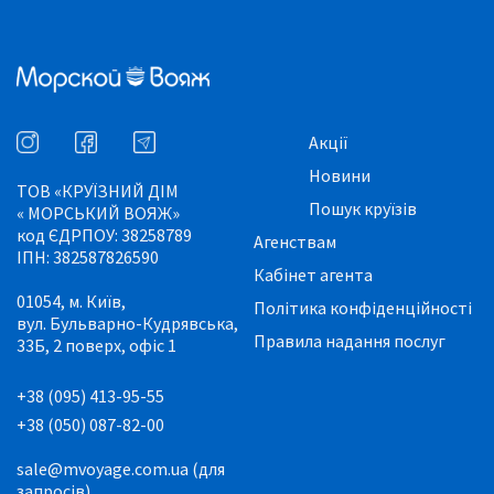
Акції
Новини
ТОВ «КРУЇЗНИЙ ДІМ
Пошук круїзів
« МОРСЬКИЙ ВОЯЖ»
код ЄДРПОУ: 38258789
Агенствам
ІПН: 382587826590
Кабінет агента
01054, м. Київ,
Політика конфіденційності
вул. Бульварно-Кудрявська,
Правила надання послуг
33Б, 2 поверх, офіс 1
+38 (095) 413-95-55
+38 (050) 087-82-00
sale@mvoyage.com.ua (для
запросів)