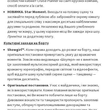
особистий кабінет Cruise Planner на сайті круїзної компанії,
спосіб оплати a la carte.
НОВИНКА.
Star Moment.
Виходьте на головну сцену та
заспівайте перед публікою або забронюйте окрему кімнату
для спеціального співу з максимум десятьма найближчими
друзями та родиною. Незалежно від Вашого улюбленого
джему чи жанру, у цьому караоке-місці Ви завжди зірка шоу.
Примітка
: за додаткову плату.
Культурні заходи на борту
Showgirl™.
Коли справа доходить до розваг на борту, наші
оригінальні постановки привертають увагу до вражаючих
моментів. Зовсім нова видовищна «Шоугерл» не є винятком.
Це захопливий мультисенсорний досвід, який використовує
вражаючу хореографію, передові світлові та відеоефекти,
щоб віддати шану культовій сирені сцени — танцівниці —
протягом десятиліть.
Оригінальні постановки.
У нас є майданчики, і ми знаємо,
як їх використовувати. Кожне плавання включає оригінальні
постановки, які Ви можете побачити лише на борту.
Дивовижні вокалісти та танцюристи пропонують захопливі
виступи, обгорнуті приголомшливими декораціями та
трансцендентними мультимедійними постановками. Чи то