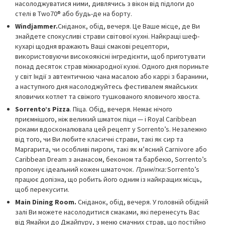
насолоджуватися ними, дивлячись з вікон від підлоги до
стелі в Two70® або будь-де на борту.
Windjammer.
Сніданок, обід, вечеря. Це Ваше місце, де Ви
знайдете спокусливі страви світової кухні. Найкращі шеф-
кухарі щодня вражають Ваші смакові рецептори,
використовуючи високоякісні інгредієнти, щоб приготувати
понад десяток страв міжнародної кухні. Одного дня пориньте
у світ Індії з автентичною чана масалою або каррі з баранини,
а наступного дня насолоджуйтесь фестивалем ямайських
яловичих котлет та свіжого тушкованого яловичого хвоста.
Sorrento’s Pizza
. Піца. Обід, вечеря. Немає нічого
приємнішого, ніж великий шматок піци — і Royal Caribbean
роками вдосконалювала цей рецепт у Sorrento’s. Незалежно
від того, чи Ви любите класичні страви, такі як сир та
Маргарита, чи особливі пироги, такі як м’ясний Carnivore або
Caribbean Dream з ананасом, беконом та барбекю, Sorrento’s
пропонує ідеальний кожен шматочок.
Примітка:
Sorrento’s
працює допізна, що робить його одним із найкращих місць,
щоб перекусити.
Main Dining Room.
Сніданок, обід, вечеря. У головній обідній
залі Ви можете насолодитися смаками, які перенесуть Вас
від Ямайки до Джайпуру, з меню смачних страв, що постійно