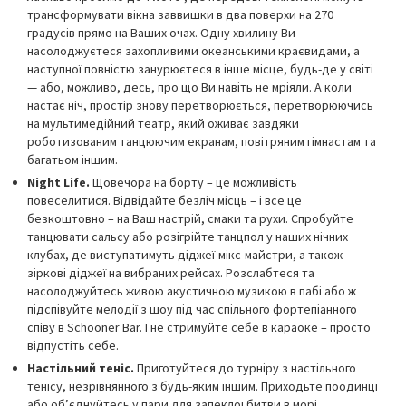
трансформувати вікна заввишки в два поверхи на 270
градусів прямо на Ваших очах. Одну хвилину Ви
насолоджуєтеся захопливими океанськими краєвидами, а
наступної повністю занурюєтеся в інше місце, будь-де у світі
— або, можливо, десь, про що Ви навіть не мріяли. А коли
настає ніч, простір знову перетворюється, перетворюючись
на мультимедійний театр, який оживає завдяки
роботизованим танцюючим екранам, повітряним гімнастам та
багатьом іншим.
Night Life.
Щовечора на борту – це можливість
повеселитися. Відвідайте безліч місць – і все це
безкоштовно – на Ваш настрій, смаки та рухи. Спробуйте
танцювати сальсу або розігрійте танцпол у наших нічних
клубах, де виступатимуть діджеї-мікс-майстри, а також
зіркові діджеї на вибраних рейсах. Розслабтеся та
насолоджуйтесь живою акустичною музикою в пабі або ж
підспівуйте мелодії з шоу під час спільного фортепіанного
співу в Schooner Bar. І не стримуйте себе в караоке – просто
відпустіть себе.
Настільний теніс.
Приготуйтеся до турніру з настільного
тенісу, незрівнянного з будь-яким іншим. Приходьте поодинці
або об’єднуйтесь у пари для запеклої битви в морі.