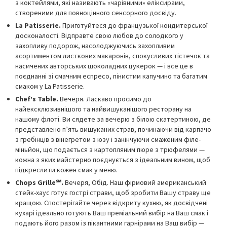
з коктейлями, які називають «чарівними» еліксирами,
створеними для повноцінного сенсорного досвіду.
La Patisserie.
Приготуйтеся до французької кондитерської
досконалості. Відправте свою любов до солодкого у
захопливу подорож, насолоджуючись захопливим
асортиментом листкових макаронів, спокусливих тістечок та
насичених авторських шоколадних цукерок — і все це в
поєднанні зі смачним еспресо, пінистим капучино та багатим
смаком у La Patisserie.
Chef’s Table.
Вечеря. Ласкаво просимо до
найексклюзивнішого та найвишуканішого ресторану на
нашому флоті. Ви сядете за вечерю з білою скатертиною, де
представлено п’ять вишуканих страв, починаючи від карпачо
з гребінців з вінегретом з юзу і закінчуючи смаженим філе-
міньйон, що подається з картопляним пюре з трюфелями —
кожна з яких майстерно поєднується з ідеальним вином, щоб
підкреслити кожен смак у меню.
Chops Grille℠.
Вечеря, Обід. Наш фірмовий американський
стейк-хаус готує гострі страви, щоб зробити Вашу страву ще
кращою. Спостерігайте через відкриту кухню, як досвідчені
кухарі ідеально готують Ваш преміальний вибір на Ваш смак і
подають його разом із пікантними гарнірами на Ваш вибір —