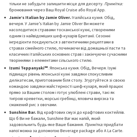
тільки не забудьте залишити місце для десерту.
Примітка:
бронювання через Ваш Royal Cruise або Royal App.
Jamie’s Italian by Jamie Oliver.
Італійська кухня. Обід,
вечеря. У Jamie’s Italian by Jamie Oliver Ви можете
насолодитися стравами тосканської кухні, створеними
одним із найвідоміших шеф-кухарів Британії. Сезонні
інгредієнти поєднуються з автентичними рецептами в
стравах сімейного стилю, починаючи від домашньої пасти та
класичних італійських основних страв і закінчуючи сучасними
творіннями з елементами сільського стилю.
Izumi Teppanyaki℠
. Японська кухня. Обід, Вечеря. Ізумі
підвищує рівень японської кухні завдяки спокусливим
делікатесам, приготованим біля столу. Згуртуйтеся зі своєю
командою завдяки майстерності шеф-кухаря, який працює
прямо за Вашим столом і готує улюблені страви, такі як
тигрові креветки, морські гребінці, яловича вирізка та
смажений рис з овочами.
Sunshine Bar.
Від крафтових смузі до крафтових коктейлів.
Що б Ви не бажали, Sunshine Bar має напій, який
задовольнить будь-яке Ваше бажання.
Примітка:
придбати
напої можна за допомогою
Beverage package або A La Carte.