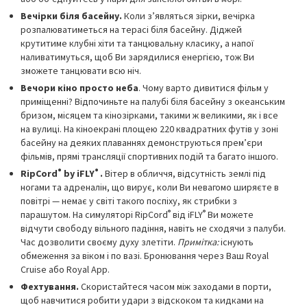
Вечірки біля басейну.
Коли з’являться зірки, вечірка
розпалюватиметься на терасі біля басейну. Діджей
крутитиме клубні хіти та танцювальну класику, а напої
наливатимуться, щоб Ви зарядилися енергією, тож Ви
зможете танцювати всю ніч.
Вечори кіно просто неба
. Чому варто дивитися фільм у
приміщенні? Відпочиньте на палубі біля басейну з океанським
бризом, місяцем та кінозірками, такими ж великими, як і все
на вулиці. На кіноекрані площею 220 квадратних футів у зоні
басейну на деяких плаваннях демонструються прем’єри
фільмів, прямі трансляції спортивних подій та багато іншого.
®
®
RipCord
by iFLY
.
Вітер в обличчя, відсутність землі під
ногами та адреналін, що вирує, коли Ви невагомо ширяєте в
повітрі — немає у світі такого поспіху, як стрибки з
®
®
парашутом. На симуляторі RipCord
від iFLY
Ви можете
відчути свободу вільного падіння, навіть не сходячи з палуби.
Час дозволити своєму духу злетіти.
Примітка:
існують
обмеження за віком і по вазі. Бронювання через Ваш Royal
Cruise або Royal App.
Фехтування.
Скористайтеся часом між заходами в порти,
щоб навчитися робити удари з відскоком та кидками на