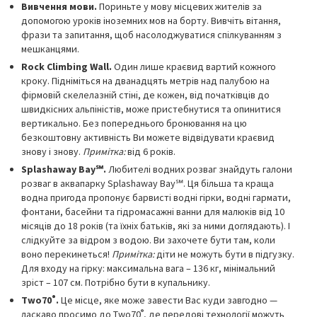
Вивчення мови.
Пориньте у мову місцевих жителів за
допомогою уроків іноземних мов на борту. Вивчіть вітання,
фрази та запитання, щоб насолоджуватися спілкуванням з
мешканцями.
Rock Climbing Wall.
Один лише краєвид вартий кожного
кроку. Підніміться на дванадцять метрів над палубою на
фірмовій скелелазній стіні, де кожен, від початківців до
швидкісних альпіністів, може пристебнутися та опинитися
вертикально. Без попереднього бронювання на цю
безкоштовну активність Ви можете відвідувати краєвид
знову і знову.
Примітка:
від 6 років.
Splashaway Bay℠.
Любителі водних розваг знайдуть галони
розваг в аквапарку Splashaway Bay℠. Ця більша та краща
водна пригода пропонує барвисті водні гірки, водні гармати,
фонтани, басейни та гідромасажні ванни для малюків від 10
місяців до 18 років (та їхніх батьків, які за ними доглядають). І
слідкуйте за відром з водою. Ви захочете бути там, коли
воно перекинеться!
Примітка:
діти не можуть бути в підгузку.
Для входу на гірку: максимальна вага – 136 кг, мінімальний
зріст – 107 см. Потрібно бути в купальнику.
®
Two70
.
Це місце, яке може завести Вас куди завгодно —
®
ласкаво просимо до Two70
, де передові технології можуть