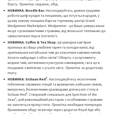
борту.
Примітка
: сніданок, обід.
НОВИНКА.
Noodle Bar.
Насолоджуйтесь демонстраціями
роботи шеф-кухаря та локшиною, що готується щодня, у
цьому новому локшина-барі на торговому центрі Grand
Windjammer Marketplace. Windjammer - це Ваше універсальне
місце з різноманітними стравами, від японської теппаньякі до
свіжоспеченої піци в Sorrento’s.
НОВИНКА.
Coffee & Tea Shop.
Ця шикарна кав’ярня
пропонує всі Ваші улюблені гарячі та холодні напої, від
оригінальних китайських чаїв до класичних кавових напоїв.
Хочете найкраще з обох світів? Оберіть з асортименту
модних чаїв, натхненних культурою кавоваріння, і все це в
поєднанні з випічкою з усього світу.
Примітка
: за додаткову
плату.
®
НОВИНКА. Sichuan Red
.
Насолоджуйтесь екзотичним
гобеленом справжніх спецій та вражаючих азійських смаків,
милуючись безкінечними краєвидами для всього столу в
®
Sichuan Red
. Створений спеціально для Spectrum of the
®
Seas
, цей революційний ресторан з особливими стравами
не захочеться пропустити.
Примітка
: необхідне попереднє
бронювання обіду чи вечері через додаток Royal App або