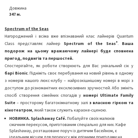
Довжина
347 м.
Spectrum of the Seas
Нагороджений і всіма вже впізнаваний клас лайнерів Quantum
®
Class представляє лайнер
Spectrum of the Seas
.
Ваша
подорож на цьому вражаючому лайнері буде сповнена
п
ригод, подвигів та першостей.
Спостерігайте, як роботи створюють для Вас унікальний сік у
барі
Bionic
. Підніміть своє перебування на новий рівень в одному
з номерів нашого люкс-клубу – найрозкішнішому номері в морі з
доступом до різноманітних ексклюзивних зручностей. Або змініть
спосіб створення сімейних спогадів у
номері
Ultimate
Family
Suite
– просторому багатокімнатному залі
з власною гіркою та
кінотеатром
, який також служить караоке-сценою.
НОВИНКА.
Splashaway Café.
Побалуйте своїх малюків
смачним перекусом, приготованим спеціально для них. Кафе
Splashaway, розташоване поруч із дитячим басейном, є
ідеальним місцем для перекусу між епічними пригодами на