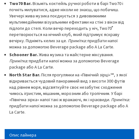
Two70 Bar.
Візьміть коктейль ручної роботи в барі Two70 і
почніть милуватися, адже ніколи не знаєш, що побачиш.
Увечері жива музика поєднується з дивовижними
мультимедійними візуальними ефектами на стіні з вікон від
®
підлоги до стелі. Коли вечір переходить у ніч, Two70
перетворюється на нічний клуб, який підтримує яскраву
вечірку. Підніміть келих за це.
Примітка:
придбати напої
можна за допомогою Beverage package або A La Carte.
Schooner Bar.
Жива музика та майстерне міксування.
Примітка:
придбати напої можна за допомогою Beverage
package або A La Carte.
North Star Bar.
Після прогулянки на «Північній зірці»℠, з якої
відкривається чудовий панорамний вид з висоти 300 футів
над рівнем моря, відсвяткуйте своє незабутнє сходження
чимось ігристим, мішаним, морозним або тропічним. У барі
«Північна зірка» напої такі ж вражаючі, як і краєвиди.
Примітка:
придбати напої можна за допомогою Beverage package або A
La Carte.
Опис лайнера