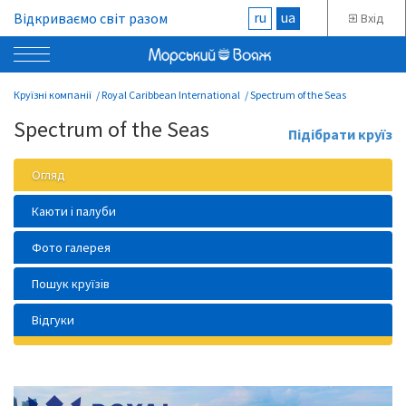
ru
ua
Відкриваємо світ разом
Вхід
Круїзні компанії
Royal Caribbean International
Spectrum of the Seas
Spectrum of the Seas
Підібрати круїз
Огляд
Каюти і палуби
Фото галерея
Пошук круїзів
Відгуки