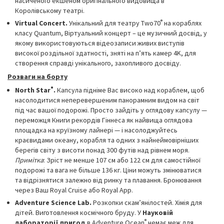
насиченого екшеном оригінального видовища в
Королівському театрі.
®
Virtual Concert.
Унікальний для театру Two70
на кораблях
класу Quantum, Віртуальний концерт – це музичний досвід, у
якому використовуються відеозаписи живих виступів
високої роздільної здатності, зняті на п’ять камер 4K, для
створення справді унікального, захопливого досвіду.
Розваги на борту
®
North Star
.
Капсула підніме Вас високо над кораблем, щоб
насолодитися неперевершеним панорамним видом на світ
під час вашої подорожі. Просто зайдіть у оглядову капсулу —
переможця Книги рекордів Гіннеса як найвища оглядова
площадка на круїзному лайнері — і насолоджуйтесь
краєвидами океану, корабля та одних з найнеймовірніших
берегів світу з висоти понад 300 футів над рівнем моря.
Примітка
: Зріст не менше 107 см або 122 см для самостійної
подорожі та вага не більше 136 кг. Ціни можуть змінюватися
та відрізнятися залежно від ринку та плавання. Бронювання
через Ваш Royal Cruise або Royal App.
Adventure Science Lab.
Розкопки скам’янілостей. Хімія для
дітей. Виготовлення космічного бруду. У
Науковій
®
лабораторії пригод
в Adventure Ocean
немає меж для