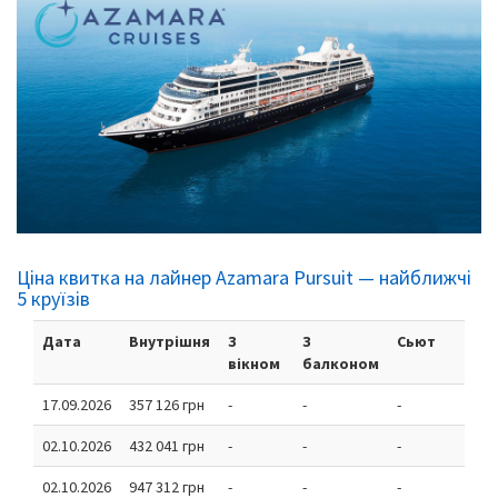
Ціна квитка на лайнер Azamara Pursuit — найближчі
5 круїзів
Дата
Внутрішня
З
З
Сьют
вікном
балконом
17.09.2026
357 126 грн
-
-
-
02.10.2026
432 041 грн
-
-
-
02.10.2026
947 312 грн
-
-
-