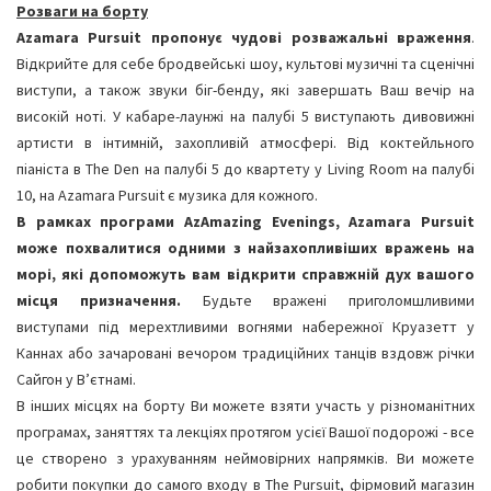
Розваги на борту
Azamara Pursuit пропонує чудові розважальні враження
.
Відкрийте для себе бродвейські шоу, культові музичні та сценічні
виступи, а також звуки біг-бенду, які завершать Ваш вечір на
високій ноті. У кабаре-лаунжі на палубі 5 виступають дивовижні
артисти в інтимній, захопливій атмосфері. Від коктейльного
піаніста в The Den на палубі 5 до квартету у Living Room на палубі
10, на Azamara Pursuit є музика для кожного.
В рамках програми AzAmazing Evenings, Azamara Pursuit
може похвалитися одними з найзахопливіших вражень на
морі, які допоможуть вам відкрити справжній дух вашого
місця призначення.
Будьте вражені приголомшливими
виступами під мерехтливими вогнями набережної Круазетт у
Каннах або зачаровані вечором традиційних танців вздовж річки
Сайгон у В’єтнамі.
В інших місцях на борту Ви можете взяти участь у різноманітних
програмах, заняттях та лекціях протягом усієї Вашої подорожі - все
це створено з урахуванням неймовірних напрямків. Ви можете
робити покупки до самого входу в The Pursuit, фірмовий магазин