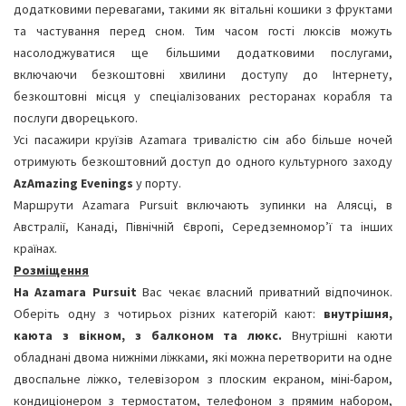
додатковими перевагами, такими як вітальні кошики з фруктами
та частування перед сном. Тим часом гості люксів можуть
насолоджуватися ще більшими додатковими послугами,
включаючи безкоштовні хвилини доступу до Інтернету,
безкоштовні місця у спеціалізованих ресторанах корабля та
послуги дворецького.
Усі пасажири круїзів Azamara тривалістю сім або більше ночей
отримують безкоштовний доступ до одного культурного заходу
AzAmazing Evenings
у порту.
Маршрути Azamara Pursuit включають зупинки на Алясці, в
Австралії, Канаді, Північній Європі, Середземномор’ї та інших
країнах.
Розміщення
На
Azamara
Pursuit
Вас чекає власний приватний відпочинок.
Оберіть одну з чотирьох різних категорій кают:
внутрішня,
каюта з вікном, з балконом та люкс.
Внутрішні каюти
обладнані двома нижніми ліжками, які можна перетворити на одне
двоспальне ліжко, телевізором з плоским екраном, міні-баром,
кондиціонером з термостатом, телефоном з прямим набором,