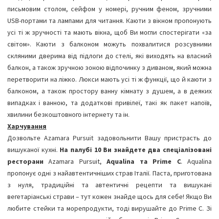
письмовим столом, сейфом у номері, ручним феном, зручними
USB-портами та лампами для читання. Каюти з вікном пропонують
усі ті ж зручності та мають вікна, щоб Ви могли спостерігати «за
світом». Каюти з балконом можуть похвалитися розсувними
скляними дверима від підлоги до стелі, які виходять на власний
балкон, а також зручною зоною відпочинку з диваном, який можна
перетворити на ліжко. Люкси мають усі ті ж функції, що й каюти з
балконом, а також простору ванну кімнату з душем, а в деяких
випадках і ванною, та додаткові привілеї, такі як пакет напоїв,
хвилини безкоштовного інтернету та ін.
Харчування
Дозвольте Azamara Pursuit задовольнити Вашу пристрасть до
вишуканої кухні.
На палубі 10 Ви знайдете два спеціалізовані
ресторани
Azamara Pursuit,
Aqualina та Prime C
. Aqualina
пропонує одні з найавтентичніших страв Італії. Паста, приготована
з нуля, традиційні та автентичні рецепти та вишукані
вегетаріанські страви – тут кожен знайде щось для себе! Якщо Ви
любите стейки та морепродукти, тоді вирушайте до Prime C. Зі