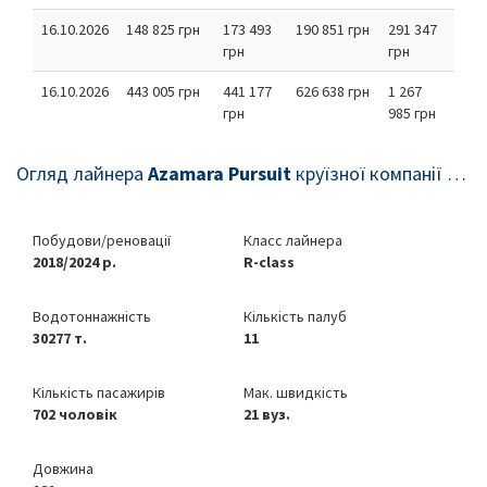
16.10.2026
148 825 грн
173 493
190 851 грн
291 347
грн
грн
16.10.2026
443 005 грн
441 177
626 638 грн
1 267
грн
985 грн
Огляд лайнера
Azamara Pursuit
круїзної компанії
Azam
Побудови/реновації
Класс лайнера
2018/2024 р.
R-class
Водотоннажність
Кількість палуб
30277 т.
11
Кількість пасажирів
Мак. швидкість
702 чоловік
21 вуз.
Довжина