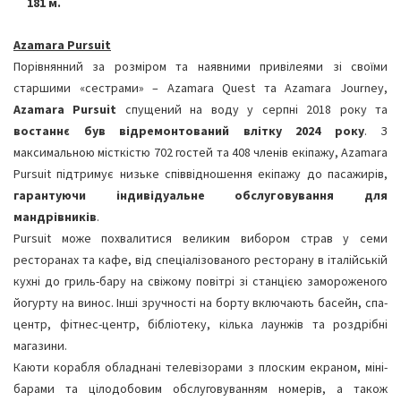
181 м.
Azamara Pursuit
Порівнянний за розміром та наявними привілеями зі своїми
старшими «сестрами» – Azamara Quest та Azamara Journey,
Azamara Pursuit
спущений на воду у серпні 2018 року та
востаннє був відремонтований влітку 2024 року
. З
максимальною місткістю 702 гостей та 408 членів екіпажу, Azamara
Pursuit підтримує низьке співвідношення екіпажу до пасажирів,
гарантуючи індивідуальне обслуговування для
мандрівників
.
Pursuit може похвалитися великим вибором страв у семи
ресторанах та кафе, від спеціалізованого ресторану в італійській
кухні до гриль-бару на свіжому повітрі зі станцією замороженого
йогурту на винос. Інші зручності на борту включають басейн, спа-
центр, фітнес-центр, бібліотеку, кілька лаунжів та роздрібні
магазини.
Каюти корабля обладнані телевізорами з плоским екраном, міні-
барами та цілодобовим обслуговуванням номерів, а також