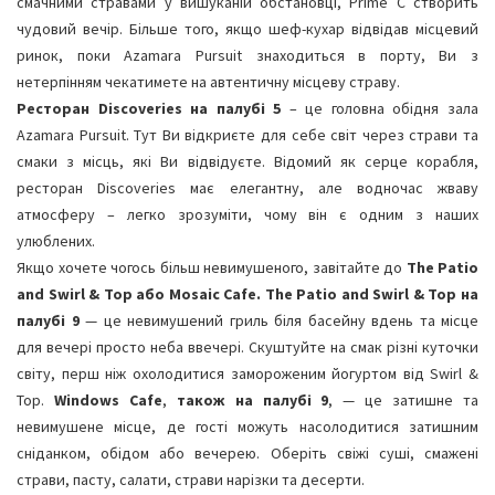
смачними стравами у вишуканій обстановці, Prime C створить
чудовий вечір. Більше того, якщо шеф-кухар відвідав місцевий
ринок, поки Azamara Pursuit знаходиться в порту, Ви з
нетерпінням чекатимете на автентичну місцеву страву.
Ресторан Discoveries на палубі 5
– це головна обідня зала
Azamara Pursuit. Тут Ви відкриєте для себе світ через страви та
смаки з місць, які Ви відвідуєте. Відомий як серце корабля,
ресторан Discoveries має елегантну, але водночас жваву
атмосферу – легко зрозуміти, чому він є одним з наших
улюблених.
Якщо хочете чогось більш невимушеного, завітайте до
The Patio
and Swirl & Top або Mosaic Cafe. The Patio and Swirl & Top на
палубі 9
— це невимушений гриль біля басейну вдень та місце
для вечері просто неба ввечері. Скуштуйте на смак різні куточки
світу, перш ніж охолодитися замороженим йогуртом від Swirl &
Top.
Windows Cafe
,
також на палубі 9
, — це затишне та
невимушене місце, де гості можуть насолодитися затишним
сніданком, обідом або вечерею. Оберіть свіжі суші, смажені
страви, пасту, салати, страви нарізки та десерти.