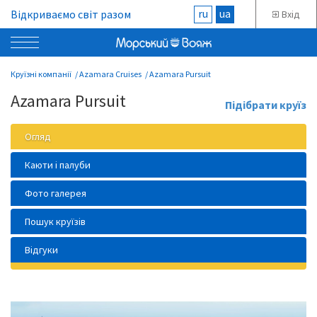
ru
ua
Відкриваємо світ разом
Вхід
Круїзні компанії
Azamara Cruises
Azamara Pursuit
Azamara Pursuit
Підібрати круїз
Огляд
Каюти і палуби
Фото галерея
Пошук круїзів
Відгуки