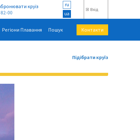
ru
абронювати круїз
Вхід
-82-00
ua
Контакти
Регіони Плавання
Пошук
Підібрати круїз