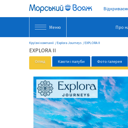
Відкриваємо
Меню
Про н
Круїзні компанії
Explora Journeys
EXPLORA II
EXPLORA II
Огляд
Каюти і палуби
Фото галерея