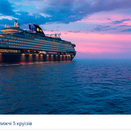
ижчі 5 круїзів