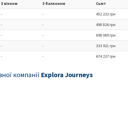
З вікном
З балконом
Сьют
-
-
452 232 грн
-
-
498 826 грн
-
-
898 069 грн
-
-
333 921 грн
-
-
674 237 грн
зної компанії
Explora Journeys