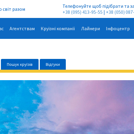
Телефонуйте щоб підібрати та з
 світ разом
+38 (095) 413-95-55
|
+38 (050) 087
ас
Агентствам
Круїзні компанії
Лайнери
Інфоцентр
Пошук круїзів
Відгуки