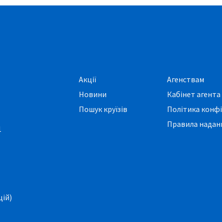
Акції
Агенствам
Новини
Кабінет агента
Пошук круїзів
Політика конфі
Правила наданн
1
цій)