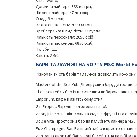
Клас: World;
Довжина лайнера: 333 метри;
Ширина лайнера: 47 метрів;
Опад: 9 метрів;
Водотоннажність: 200000 тонн;
Крейсерська швидкість: 22 вузли;
Кількість персоналу: 2050 осіб;
Кількість пасажирів: 6850 осіб;
Палуби: 22;
Каюти: 2750.
БАРИ ТА ЛАУНЖІ НА БОРТУ MSC World E
Різноманітність барів та лаунжів дозволить кожному 
Masters of the Sea Pub. Двоярусний бар, де гостям 
Elixir. Коктейль-бар із величезним вибором напоїв від
Emporium. кафе в азіатському стилі.
Gin Project. Бар міцні алкогольні напої.
Zesty juice bar. Свіжі соки та смузі з фруктів та овочів
Dolce Vita. Просторий бар на палубі №6 лайнера MSC
Fizz Champagne Bar. Великий вибір іскристого шампан
Zen Bar. Відкритий бар у зоні басейнів на палубі №1