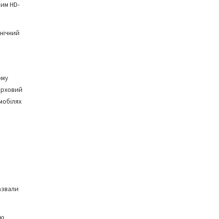
ним HD-
 нічний
ому
ерховий
мобілях
азвали
єю