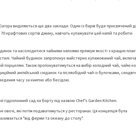
 Europa виділяються ще два заклади. Один із барів буде присвячений д
із 70 крафтових сортів джину, навчать купажувати цей напій та робити
удинок та насолодитися чайними напоями преміум якості з кращих план
 стилі. Чайний будинок запропонує майстерно купажований чай, включ
ній порцеляні. Також пропонуватимуться на вибір холодний чай, чайні к
диційний англійський сніданок та післяобідній чай із булочками, сендві
оведення часу за книгою або бесідою.
ї гідропонний сад на борту під назвою Chef’s Garden Kitchen.
і овочі, які потім подаватимуться у ресторанах. Ця концепція була
зивається "від ферми та океану до столу".