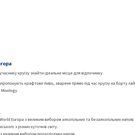
uropa
учаснику круїзу знайти ідеальне місце для відпочинку.
запропонують крафтове пиво, зварене прямо під час круїзу на борту ла
 Mixology.
.
 World Europa з великим вибором алкогольних та безалкогольних напоїв.
ського з різних куточків світу.
8 з великим вибором прохолодних напоїв.