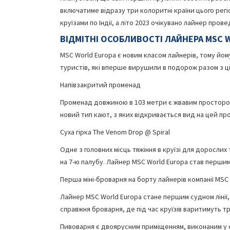
включатиме відразу три колоритні країни цього регі
круїзами по Індії, а літо 2023 очікувано лайнер про
ВІДМІТНІ ОСОБЛИВОСТІ ЛАЙНЕРА MSC W
MSC World Europa є новим класом лайнерів, тому йому 
туристів, які вперше вирушили в подорож разом з ц
Напівзакритий променад
Променад довжиною в 103 метри є жвавим простором
новий тип кают, з яких відкривається вид на цей п
Суха гірка The Venom Drop @ Spiral
Одне з головних місць тяжіння в круїзі для дорослих т
на 7-ю палубу. Лайнер MSC World Europa став першим
Перша міні-броварня на борту лайнерів компанії MSC 
Лайнер MSC World Europa стане першим судном лінії,
справжня броварня, де під час круїзів варитимуть т
Пивоварня є двоярусним приміщенням, виконаним у с