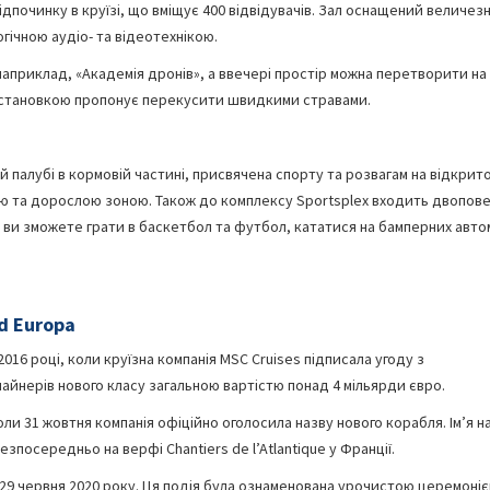
починку в круїзі, що вміщує 400 відвідувачів. Зал оснащений величез
гічною аудіо- та відеотехнікою.
априклад, «Академія дронів», а ввечері простір можна перетворити на
бстановкою пропонує перекусити швидкими стравами.
й палубі в кормовій частині, присвячена спорту та розвагам на відкрит
чою та дорослою зоною. Також до комплексу Sportsplex входить двопов
зу ви зможете грати в баскетбол та футбол, кататися на бамперних авто
d Europa
016 році, коли круїзна компанія MSC Cruises підписала угоду з
айнерів нового класу загальною вартістю понад 4 мільярди євро.
оли 31 жовтня компанія офіційно оголосила назву нового корабля. Ім’я н
езпосередньо на верфі Chantiers de l’Atlantique у Франції.
 29 червня 2020 року. Ця подія була ознаменована урочистою церемоні