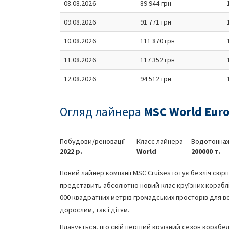
08.08.2026
89 944 грн
09.08.2026
91 771 грн
10.08.2026
111 870 грн
11.08.2026
117 352 грн
12.08.2026
94 512 грн
Огляд лайнера
MSC World Eur
Побудови/реновації
Класс лайнера
Водотоннаж
2022 р.
World
200000 т.
Новий лайнер компанії MSC Cruises готує безліч сюр
представить абсолютно новий клас круїзних кораблів
000 квадратних метрів громадських просторів для всі
дорослим, так і дітям.
Планується, що свій перший круїзний сезон корабе