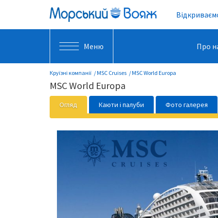
Відкриваємо
Меню
Про н
Круїзні компанії
MSC Cruises
MSC World Europa
MSC World Europa
Огляд
Каюти і палуби
Фото галерея