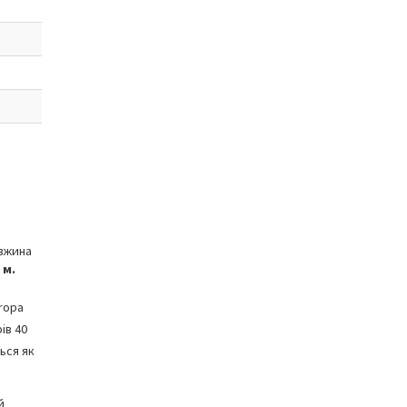
вжина
 м.
ropa
ів 40
ься як
й