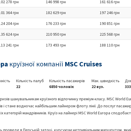
102 278 грн
146 998 грн
161 616 грн
101 364 грн
182 629 грн
197 246 грн
124 204 грн
176 233 грн
190 851 грн
135 624 грн
210 950 грн
225 568 грн
113 241 грн
173 493 грн
188 110 грн
opa
круїзної компанії
MSC Cruises
ність
Кількість палуб
Кількість пасажирів
Мак. швидкість
До
22
6850 чоловік
22 вуз.
333
призів шанувальникам круїзного відпочинку преміум-класу. MSC World Eu
 і стане водночас найбільшим лайнером флоту лінії. До послуг пасажир
х категорій мандрівників. Круїз на лайнері MSC World Europa сподобаєт
ль проведе в Перській затоці, курсуючи нетривіальним маршрутом, яки