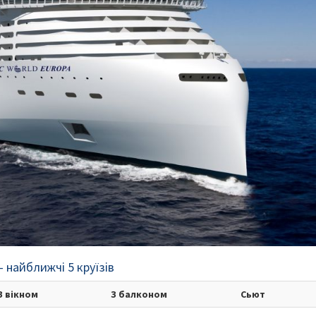
 найближчі 5 круїзів
З вікном
З балконом
Сьют