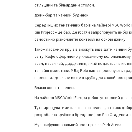
стільцями та більярдним столом.
Джин-бар та чайний будинок
Серед інших тематичних барів на лайнері MSC World
Gin Project – це бар, де гостям запропонують вибір 
самостійно різноманітні коктейлі на основі джину.
Також пасажири круїзів зможуть відвідати чайний б
світу. Кафе оформлено у класичному колоніальному
асам, масал чай, дарджилінг, який подається в кістя
та чайні діжестиви. У Raj Polo вам запропонують тра
варенням. Ідеальне місце в круїзі для спокійного пр
Власні овочі та зелень
На лайнері MSC World Europa дебютує перший для ліні
Тут вирощуватиметься власна зелень, а також добірн
розроблена круїзним бренд-шефом Ван Стаденом і на
Мультифункціональний простір Luna Park Arena