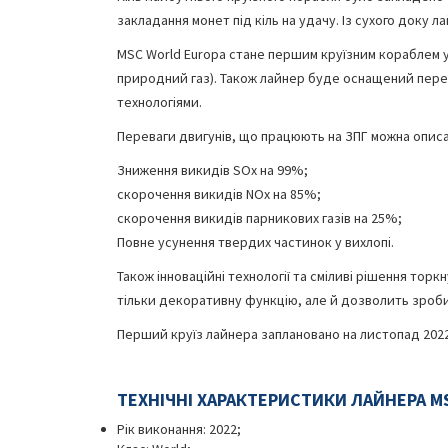
закладання монет під кіль на удачу. Із сухого доку 
MSC World Europa стане першим круїзним кораблем у
природний газ). Також лайнер буде оснащений пер
технологіями.
Переваги двигунів, що працюють на ЗПГ можна опис
Зниження викидів SOx на 99%;
скорочення викидів NOx на 85%;
скорочення викидів парникових газів на 25%;
Повне усунення твердих частинок у вихлопі.
Також інноваційні технології та сміливі рішення тор
тільки декоративну функцію, але й дозволить зроби
Перший круїз лайнера заплановано на листопад 2022 
ТЕХНІЧНІ ХАРАКТЕРИСТИКИ ЛАЙНЕРА MS
Рік виконання: 2022;