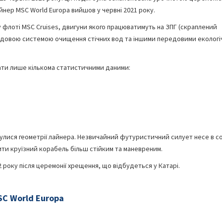
лайнер MSC World Europa вийшов у червні 2021 року.
 флоті MSC Cruises, двигуни якого працюватимуть на ЗПГ (скраплений
едовою системою очищення стічних вод та іншими передовими еколог
ати лише кількома статистичними даними:
кнулися геометрії лайнера. Незвичайний футуристичний силует несе в со
ти круїзний корабель більш стійким та маневреним.
року після церемонії хрещення, що відбудеться у Катарі.
C World Europa