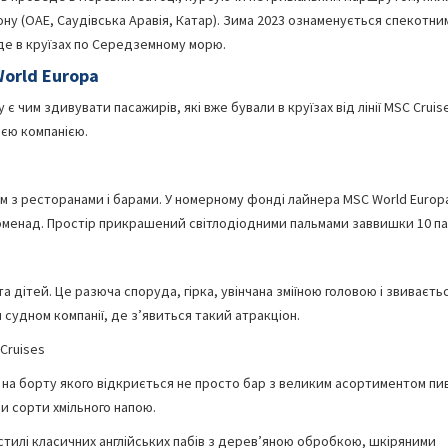
ону (ОАЕ, Саудівська Аравія, Катар). Зима 2023 ознаменується спекотни
веде в круїзах по Середземному морю.
orld Europa
є чим здивувати пасажирів, які вже бували в круїзах від лінії MSC Cruise
ією компанією.
 з ресторанами і барами. У номерному фонді лайнера MSC World Europ
роменад. Простір прикрашений світлодіодними пальмами заввишки 10 па
а дітей. Це разюча споруда, гірка, увінчана зміїною головою і звивається
 судном компанії, де з’явиться такий атракціон.
Cruises
 на борту якого відкриється не просто бар з великим асортиментом пив
ри сорти хмільного напою.
тилі класичних англійських пабів з дерев’яною обробкою, шкіряними