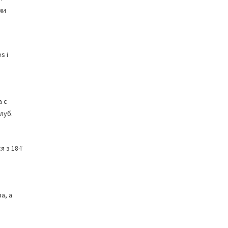
ми
s і
a є
луб.
 з 18-ї
а, а