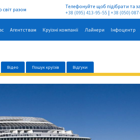
Телефонуйте щоб підібрати та з
 світ разом
+38 (095) 413-95-55
|
+38 (050) 087
ас
Агентствам
Круїзні компанії
Лайнери
Інфоцентр
Відео
Пошук круїзів
Відгуки