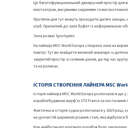
Це багатофункціональний двоярусний простір для від
кінотеатром, висувними сидіннями та високотехноло
Протягом дня тут можуть проходити дитячі заходи, н
клуб. Прилеглий до зали буфет із неформальною о
Зона розваг Sportsplex
На лайнері MSC World Europa створена зона на верхні
повітрі. Тут ви знайдете великий аквапарк із дитя
закритий простір зі скляним дахом, де під час круї
та на роликах.
ІСТОРІЯ СТВОРЕННЯ ЛАЙНЕРА MSC Worl
Історія лайнера MSC World Europa розпочалася ще у 2
кораблебудівною верф’ю STX France на постачання л
Фактична ж історія судна розпочалася у 2019 році, к
на урочистій церемонії різання сталі, яка відбулася б
Кіль майбутнього круїзного корабля було закладено