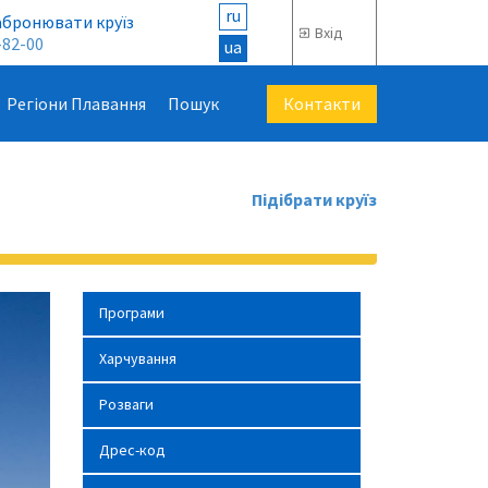
ru
абронювати круїз
Вхід
-82-00
ua
Контакти
Регіони Плавання
Пошук
Підібрати круїз
Програми
Харчування
Розваги
Дрес-код