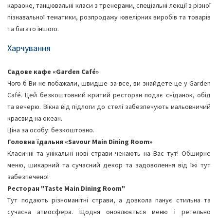
караоке, танцювальні класи з тренерами, спеціальні лекції з різної
пізнавальної тематики, розпродажу ювелірних виробів та товарів
та багато іншого.
Харчування
Садове кафе «Garden Café»
Чого б Ви не побажали, швидше за все, ви знайдете це у Garden
Café. Цей безкоштовний критий ресторан подає сніданок, обід
та вечерю. Вікна від підлоги до стелі забезпечують мальовничий
краєвид на океан.
Ціна за особу: безкоштовно.
Головна їдальня «Savour Main Dining Room»
Класичні та унікальні нові страви чекають на Вас тут! Обширне
меню, шикарний та сучасний декор та задоволення від їжі тут
забезпечено!
Ресторан "Taste Main Dining Room"
Тут подають різноманітні страви, а довкола панує стильна та
сучасна атмосфера. Щодня оновлюється меню і ретельно