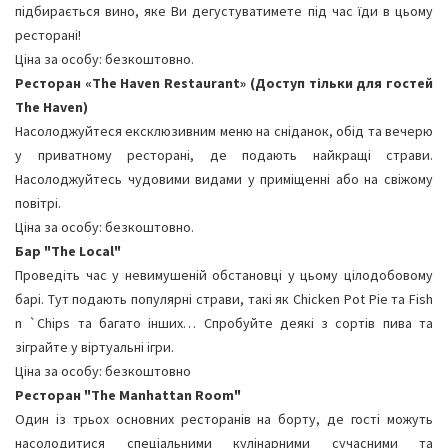
підбирається вино, яке Ви дегустуватимете під час їди в цьому
ресторані!
Ціна за особу: безкоштовно.
Ресторан «The Haven Restaurant» (Доступ тільки для гостей
The Haven)
Насолоджуйтеся ексклюзивним меню на сніданок, обід та вечерю
у приватному ресторані, де подають найкращі страви.
Насолоджуйтесь чудовими видами у приміщенні або на свіжому
повітрі.
Ціна за особу: безкоштовно.
Бар "The Local"
Проведіть час у невимушеній обстановці у цьому цілодобовому
барі. Тут подають популярні страви, такі як Chicken Pot Pie та Fish
n `Chips та багато інших… Спробуйте деякі з сортів пива та
зіграйте у віртуальні ігри.
Ціна за особу: безкоштовно
Ресторан "The Manhattan Room"
Один із трьох основних ресторанів на борту, де гості можуть
насолодитися спеціальними кулінарними сучасними та