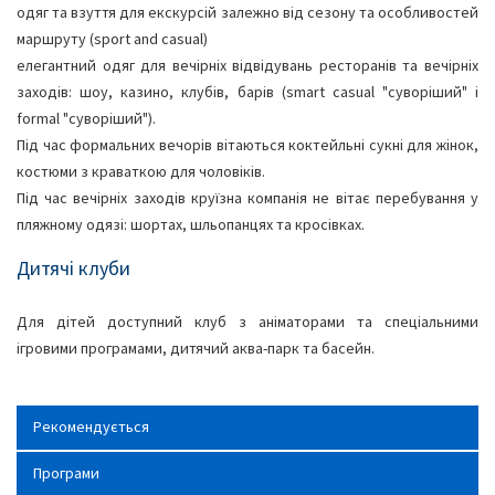
одяг та взуття для екскурсій залежно від сезону та особливостей
маршруту (sport and casual)
елегантний одяг для вечірніх відвідувань ресторанів та вечірніх
заходів: шоу, казино, клубів, барів (smart casual "суворіший" і
formal "суворіший").
Під час формальних вечорів вітаються коктейльні сукні для жінок,
костюми з краваткою для чоловіків.
Під час вечірніх заходів круїзна компанія не вітає перебування у
пляжному одязі: шортах, шльопанцях та кросівках.
Дитячі клуби
Для дітей доступний клуб з аніматорами та спеціальними
ігровими програмами, дитячий аква-парк та басейн.
Рекомендується
Програми