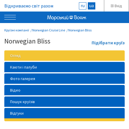
ru
ua
Відкриваємо світ разом
Вхід
Круїзні компанії
Norwegian Cruise Line
Norwegian Bliss
Norwegian Bliss
Підібрати круїз
Огляд
Каюти і палуби
Фото галерея
Відео
Пошук круїзів
Відгуки