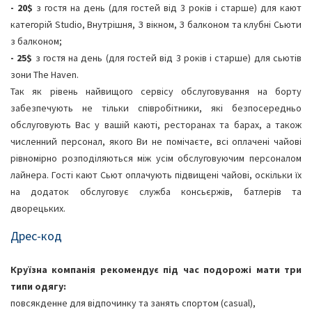
- 20$
з гостя на день (для гостей від 3 років і старше) для кают
категорій Studio, Внутрішня, З вікном, З балконом та клубні Сьюти
з балконом;
- 25$
з гостя на день (для гостей від 3 років і старше) для сьютів
зони The Haven.
Так як рівень найвищого сервісу обслуговування на борту
забезпечують не тільки співробітники, які безпосередньо
обслуговують Вас у вашій каюті, ресторанах та барах, а також
численний персонал, якого Ви не помічаєте, всі оплачені чайові
рівномірно розподіляються між усім обслуговуючим персоналом
лайнера. Гості кают Сьют оплачують підвищені чайові, оскільки їх
на додаток обслуговує служба консьєржів, батлерів та
дворецьких.
Дрес-код
Круїзна компанія рекомендує під час подорожі мати три
типи одягу:
повсякденне для відпочинку та занять спортом (casual),