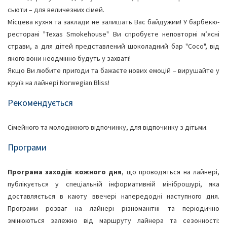
сьюти – для величезних сімей.
Місцева кухня та заклади не залишать Вас байдужим! У барбекю-
ресторані "Texas Smokehouse" Ви спробуєте неповторні м’ясні
страви, а для дітей представлений шоколадний бар "Coco", від
якого вони неодмінно будуть у захваті!
Якщо Ви любите пригоди та бажаєте нових емоцій – вирушайте у
круїз на лайнері Norwegian Bliss!
Рекомендується
Сімейного та молодіжного відпочинку, для відпочинку з дітьми.
Програми
Програма заходів кожного дня
, що проводяться на лайнері,
публікується у спеціальній інформативній мініброшурі, яка
доставляється в каюту ввечері напередодні наступного дня.
Програми розваг на лайнері різноманітні та періодично
змінюються залежно від маршруту лайнера та сезонності: