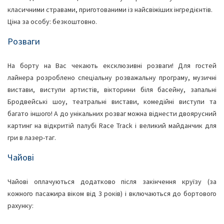
класичними стравами, приготованими із найсвіжіших інгредієнтів.
Ціна за особу: безкоштовно.
Розваги
На борту на Вас чекають ексклюзивні розваги! Для гостей
лайнера розроблено спеціальну розважальну програму, музичні
вистави, виступи артистів, вікторини біля басейну, запальні
Бродвейські шоу, театральні вистави, комедійні виступи та
багато іншого! А до унікальних розваг можна віднести двоярусний
картинг на відкритій палубі Race Track і великий майданчик для
гри в лазер-таг.
Чайові
Чайові оплачуються додатково після закінчення круїзу (за
кожного пасажира віком від 3 років) і включаються до бортового
рахунку: