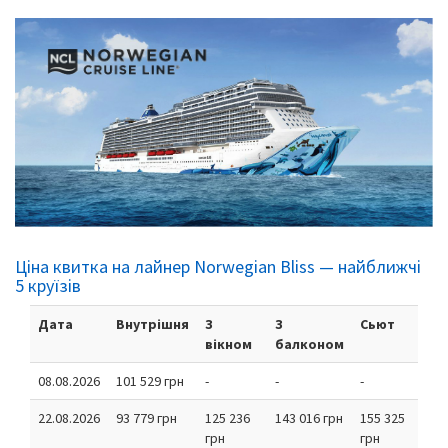
Ціна квитка на лайнер Norwegian Bliss — найближчі
5 круїзів
Дата
Внутрішня
З
З
Сьют
вікном
балконом
08.08.2026
101 529 грн
-
-
-
22.08.2026
93 779 грн
125 236
143 016 грн
155 325
грн
грн