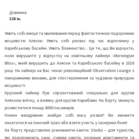
Довжина
326 м.
Уявіть собі емоції та хвилювання перед фантастичною подорожжю
місцевістю Аляски. Уявіть собі релакс під час відпочинку у
Карибському басейні. Уявіть блаженство... Це те, що Ви відчуєте,
коли вирушите у відпустку на новітньому лайнері «Norwegian
Bliss», який вирушить до Аляски та Карибського басейну в 2018
році. На лайнері на Вас чекає революційний Observation Lounge з
панорамними вікнами, для спостереження за чудовою природою
місцевості.
Круїзний лайнер був спроектований спеціально для круїзів
Аляскою влітку, а взимку для круїзів Карибами. На борту зможуть
розміститися понад 4000 пасажирів.
Кожен мандрівник знайде собі масу розваг! Ви зможете
покататися на гоночній трасі або взяти участь у лазерних боях!
На борту представлені різноманітні каюти: Studio – для туристів,
які подорожують одні, суміжні каюти, розкішні апартаменти та