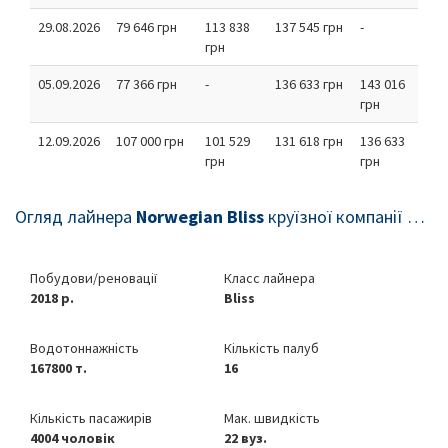
29.08.2026
79 646 грн
113 838
137 545 грн
-
грн
05.09.2026
77 366 грн
-
136 633 грн
143 016
грн
12.09.2026
107 000 грн
101 529
131 618 грн
136 633
грн
грн
Огляд лайнера
Norwegian Bliss
круїзної компанії
Norw
Побудови/реновації
Класс лайнера
2018 р.
Bliss
Водотоннажність
Кількість палуб
167800 т.
16
Кількість пасажирів
Мак. швидкість
4004 чоловік
22 вуз.