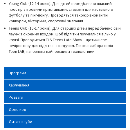
Young Club (12-14 років). Для дітей передбачено власний
простір з ігровими приставками, столами для настільного
футболу та пінг-понгу. Проводяться також різноманітні
конкурси, вікторини, спортивні змагання.
Teens Club (15-17 років). Для старших дітей передбачено свій
лаунж з окремим входом, щоб підлітки почувалися вільно у
круїзі. Проводиться TLS Teens Late Show – щотижневе
вечірнє шоу для підлітків з ведучим. Також є лабораторія
Teen LAB, наповнена найновішими технологіями.
Програми
Харчування
Розваги
Дрес-код
Дитячі клуби