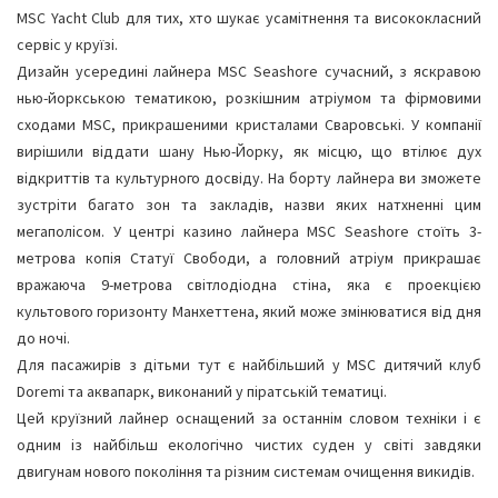
MSC Yacht Club для тих, хто шукає усамітнення та висококласний
сервіс у круїзі.
Дизайн усередині лайнера MSC Seashore сучасний, з яскравою
нью-йоркською тематикою, розкішним атріумом та фірмовими
сходами MSC, прикрашеними кристалами Сваровські. У компанії
вирішили віддати шану Нью-Йорку, як місцю, що втілює дух
відкриттів та культурного досвіду. На борту лайнера ви зможете
зустріти багато зон та закладів, назви яких натхненні цим
мегаполісом. У центрі казино лайнера MSC Seashore стоїть 3-
метрова копія Статуї Свободи, а головний атріум прикрашає
вражаюча 9-метрова світлодіодна стіна, яка є проекцією
культового горизонту Манхеттена, який може змінюватися від дня
до ночі.
Для пасажирів з дітьми тут є найбільший у MSC дитячий клуб
Doremi та аквапарк, виконаний у піратській тематиці.
Цей круїзний лайнер оснащений за останнім словом техніки і є
одним із найбільш екологічно чистих суден у світі завдяки
двигунам нового покоління та різним системам очищення викидів.