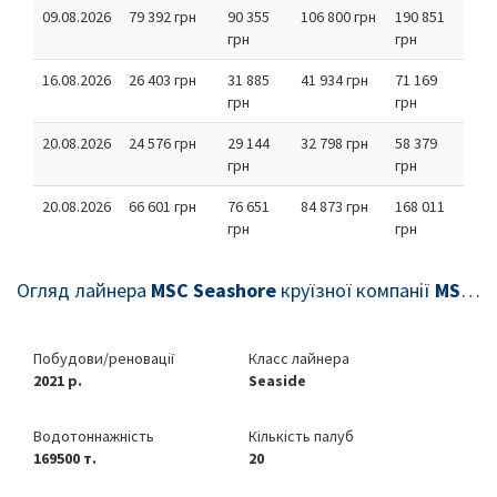
09.08.2026
79 392 грн
90 355
106 800 грн
190 851
грн
грн
16.08.2026
26 403 грн
31 885
41 934 грн
71 169
грн
грн
20.08.2026
24 576 грн
29 144
32 798 грн
58 379
грн
грн
20.08.2026
66 601 грн
76 651
84 873 грн
168 011
грн
грн
Огляд лайнера
MSC Seashore
круїзної компанії
MSC Cruises
Побудови/реновації
Класс лайнера
2021 р.
Seaside
Водотоннажність
Кількість палуб
169500 т.
20