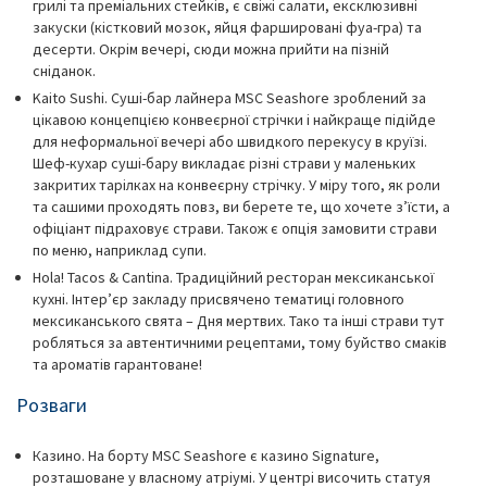
грилі та преміальних стейків, є свіжі салати, ексклюзивні
закуски (кістковий мозок, яйця фаршировані фуа-гра) та
десерти. Окрім вечері, сюди можна прийти на пізній
сніданок.
Kaito Sushi. Суші-бар лайнера MSC Seashore зроблений за
цікавою концепцією конвеєрної стрічки і найкраще підійде
для неформальної вечері або швидкого перекусу в круїзі.
Шеф-кухар суші-бару викладає різні страви у маленьких
закритих тарілках на конвеєрну стрічку. У міру того, як роли
та сашими проходять повз, ви берете те, що хочете з’їсти, а
офіціант підраховує страви. Також є опція замовити страви
по меню, наприклад супи.
Hola! Tacos & Cantina. Традиційний ресторан мексиканської
кухні. Інтер’єр закладу присвячено тематиці головного
мексиканського свята – Дня мертвих. Тако та інші страви тут
робляться за автентичними рецептами, тому буйство смаків
та ароматів гарантоване!
Розваги
Казино. На борту MSC Seashore є казино Signature,
розташоване у власному атріумі. У центрі височить статуя