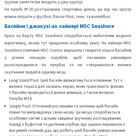
групові заняття (не входить у ціну круїзу).
На палубі №20 розташована спортивна арена, де під час круїзу
можна пограти у футбол, баскетбол, теніс та волейбол.
Басейни і джакузі на лайнері MSC Seashore
Круїз на борту MSC Seashore сподобається любителям водного
відпочинку, якому тут приділено особливу увагу. На лайнері MSC
Seashore компанія MSC Cruises вирішила створити кілька басейнів
у різних локаціях корабля, щоб пасажири рівномірно
розосередилися по палубах та не створювалося велике
скупчення людей в одному місці.
Long Island Pool. Цей басейн вважатимуться основним. Тут є
велика тераса для засмаги, екран, яким транслюють фільми.
У басейні проводиться денна анімація, а також вечірки.
Палуби №18.
Jungle Pool. Оточений рослинами та зеленню цей басейн
повністю виправдовує свою назву. Це місце сподобається
особливо сім’ям з дітьми завдяки зручному розташуванню
поряд з буфетом та дитячим клубом. Ще однією перевагою є
висувний скляний дах, що робить цей басейн універсальним