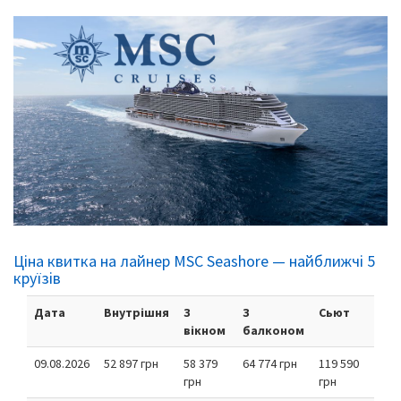
Ціна квитка на лайнер MSC Seashore — найближчі 5
круїзів
Дата
Внутрішня
З
З
Сьют
вікном
балконом
09.08.2026
52 897 грн
58 379
64 774 грн
119 590
грн
грн