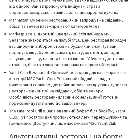
свій стиль, при цьому меню в закладах не відрізняються один
від одного. Вам запропонують вишукані страви
середземноморської, італійської та міжнародної кухонь.
Manhattan. Окремий ресторан, який запрошує на сніданки,
обіди та вечері пасажирів кают категорії Aurea.
Marketplace. Відкритий шведський стіл лайнера MSC
Seashore знаходиться на палубі №16. Цей ресторан порадує
вас широким вибором страв на будь-який смак. Тут вам
подадуть піцу, бургери, салати, пасту, хот-доги, холодні
закуски, випічку, напої та багато іншого. У буфеті достатньо
столиків, багато з яких розташовані на відкритій терасі.
Yacht Club Restaurant. Окремий ресторан для пасажирів кают
категорії MSC Yacht Club. Розкішний обідній заклад з
винятковим сервісом для найвимогливіших круїзних туристів.
Ресторан відкритий на сніданок, обід та вечерю.
Особливість ресторану - власний сомельє, який готовий
порекомендувати вино до вашої вечері.
The One Pool Grill & Bar. Невеликий буфет біля басейну Yacht
Club. Тут протягом дня пропонуються легкі перекушування та
гриль-меню. Доступний лише пасажирам MSC Yacht Club.
Альтернативні ресторані на борту