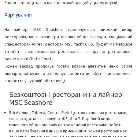
Factor – доведіть, що ваш голос найкращий у цьому круїзі!
Харчування
На лайнері MSC Seashore пропонується широкий вибір
ресторанів, включаючи три основні обідні заклади, спеціальний
спа-ресторан Aurea, ресторан MSC Yacht Club, буфет Marketplace
та п’ять спеціалізованих ресторанів, які зручно розташовані
разом у зоні Chef’s Court.
Кожен заклад пропонує гостям власне апетитне меню страв
міжнародної кухні та запрошує зробити незабутні гастрономічні
відкриття у чудовій обстановці.
Безкоштовні ресторани на лайнері
MSC Seashore
5th Avenue, Tribeca, Central Park. Це тріо основних ресторанів,
які знаходяться на палубах №5, 6 та 7. Подібний поділ
головного обіднього залу на три камерні ресторани робить
ваше перебування в них ще приємнішим. Кожен ресторан має