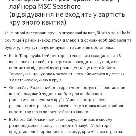
лайнера MSC Seashore
(відвідування не входить у вартість
круїзного квитка)
Усі фірмові ресторани зручно згруповані на палубі №8 у зоні Chefs’
Court. Цей район знаходиться далеко від основних обідніх залів та
буфету, тому тут панує вишукана та самотня обстановка.
Kaito Teppanyaki. Цей ресторан теппаньякі складається з 8
кулінарних станцій, в центрі яких знаходяться кухарі, а по
периметру відкритої кухні розміщені місця гостей. Kaito
Teppanyaki - це чудова можливість познайомитися в деталях
з азіатською кухнею в круїзі!
Ocean Cay. Розкішний ресторан морепродуктів з елегантним
інтер’єром, який чудово підійде для особливого
романтичного вечора у круїзі. У меню представлені
різноманітні страви, включаючи пасту з молюсками, крабові
пироги, тартар із лосося та багато іншого.
Butchers Cut. Класичний стейк-хаус, який має в своєму
розпорядженні терасу на відкритій палубі. У ресторані
представлене широке меню, в якому, крім м’ясних страв на