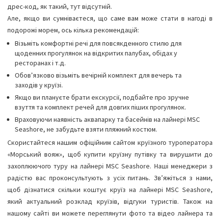
дрес-код, як такий, тут відсутній.
Але, якщо ви сумніваєтеся, що саме вам може стати в нагоді в
подорожі морем, ось кілька рекомендацій:
Візьміть комфортні речі для повсякденного стилю для
щоденних прогулянок на відкритих палубах, обідах у
ресторанах і т.д.
Обов’язково візьміть вечірній комплект для вечерь та
заходів у круїзі.
Якщо ви плануєте брати екскурсії, подбайте про зручне
взуття та комплект речей для довгих піших прогулянок.
Враховуючи наявність аквапарку та басейнів на лайнері MSC
Seashore, не забудьте взяти пляжний костюм.
Скористайтеся нашим офіційним сайтом круїзного туроператора
«Морський вояж», щоб купити круїзну путівку та вирушити до
захоплюючого туру на лайнері MSC Seashore. Наші менеджери з
радістю вас проконсультують з усіх питань. Зв’яжіться з нами,
щоб дізнатися скільки коштує круїз на лайнері MSC Seashore,
який актуальний розклад круїзів, відгуки туристів. Також на
нашому сайті ви можете переглянути фото та відео лайнера та