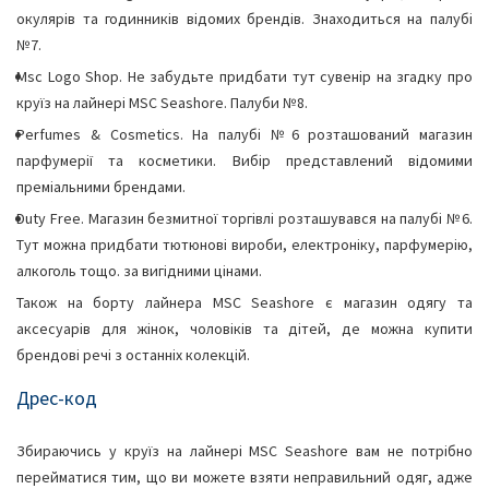
окулярів та годинників відомих брендів. Знаходиться на палубі
№7.
Msc Logo Shop. Не забудьте придбати тут сувенір на згадку про
круїз на лайнері MSC Seashore. Палуби №8.
Perfumes & Cosmetics. На палубі №6 розташований магазин
парфумерії та косметики. Вибір представлений відомими
преміальними брендами.
Duty Free. Магазин безмитної торгівлі розташувався на палубі №6.
Тут можна придбати тютюнові вироби, електроніку, парфумерію,
алкоголь тощо. за вигідними цінами.
Також на борту лайнера MSC Seashore є магазин одягу та
аксесуарів для жінок, чоловіків та дітей, де можна купити
брендові речі з останніх колекцій.
Дрес-код
Збираючись у круїз на лайнері MSC Seashore вам не потрібно
перейматися тим, що ви можете взяти неправильний одяг, адже