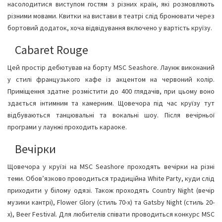
насолодитися виступом гостям з різних країн, які розмовляють
різними мовами. Квитки на вистави в театрі слід бронювати через
бортовий додаток, хоча відвідування включено у вартість круїзу.
Cabaret Rouge
Цей простір дебютував на борту MSC Seashore. Лаунж виконаний
у стилі французького кафе із акцентом на червоний колір.
Приміщення здатне розмістити до 400 глядачів, при цьому воно
здається інтимним та камерним. Щовечора під час круїзу тут
відбуваються танцювальні та вокальні шоу. Після вечірньої
програми у лаунжі проходить караоке.
Вечірки
Щовечора у круїзі на MSC Seashore проходять вечірки на різні
теми. Обов’язково проводиться традиційна White Party, куди слід
приходити у білому одязі. Також проходять Country Night (вечір
музики кантрі), Flower Glory (стиль 70-х) та Gatsby Night (стиль 20-
х), Beer Festival. Для любителів співати проводиться конкурс MSC