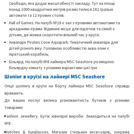
Свободи, яка додає масштабності закладу. Тут на площі
понад 1000 квадратних метрів розмістилися 182 гральні
автомати та 12 ігрових столів.
Hall of Games. На палубі №18 є зал з ігровими автоматами та
аркадними іграми. Відмінне місце для підлітків та сімей з
дітьми, де можна скоротити вільний час у круїзі.
Аквапарк Pirates Cove Aquapark. Тематичний аквапарк для
дітей різного віку. Головною особливістю аква-зони є
піратський корабель.
Більярд. На палубі №8 лайнера MSC Seashore розміщено
більярдну кімнату з різними варіантами цієї гри.
Шопінг в круїзі на лайнері MSC Seashore
Опції шопінгу в круїзі на борту лайнера MSC Seashore справді
вражають.
До ваших послуг велика різноманітність бутиків з різними
товарами:
Fashion Jewellery. Бутік ювелірні вироби. Знаходиться на палубі
№8.
Watches & Sunglasses. Магазин стильних аксесуарів, зокрема