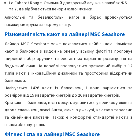
Le Cabaret Rouge. Стильний двоярусний лаунж на палубах №6
та 7, де відбуваються вечори живої музики.
Алкогольні та безалкогольні напої в барах пропонуються
пасажирам круїза за окрему плату.
Різноманітність кают на лайнері MSC Seashore
Лайнер MSC Seashore може похвалитися найбільшою кількістю
кают з балконом з видом на океан у всьому флоті та пропонує
широкий вибір зручних та елегантних варіантів розміщення на
будь-який смак. На кораблі пропонується вражаючий вибір з 12
типів кают з інноваційним дизайном та просторими відкритими
балконами.
Налічується 1426 кают із балконами, і вони варіюються за
розміром від 15 квадратних метрів до 26 квадратних метрів.
Крім кают з балконом, гості можуть зупинитися у великому люксі з
двома спальнями, люксі Aurea, люксі з джакузі, каютах з терасами
та сімейними каютами. Також є комфортні стандартні каюти з
вікном або внутрішні.
Фітнес і спа на лайнері MSC Seashore