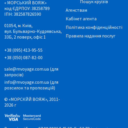
Пошук круїзів
« МОРСЬКИЙ ВОЯЖ»
код ЄДРПОУ: 38258789
Агенствам
ІПН: 382587826590
Кабінет агента
01054, м. Київ,
Політика конфіденційності
вул. Бульварно-Кудрявська,
Правила надання послуг
33Б, 2 поверх, офіс 1
+38 (095) 413-95-55
+38 (050) 087-82-00
sale@mvoyage.com.ua (для
запросів)
info@mvoyage.com.ua (для
розсилок та пропозицій)
© «МОРСКЙЙ ВОЯЖ», 2011-
2026 г