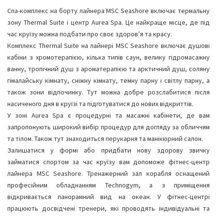
Спа-комплекс на борту лайнера MSC Seashore включає термальну
зону Thermal Suite і центр Aurea Spa. Це найкраще місце, де під
час круїзу можна подбати про своє здоров’я та красу.
Комплекс Thermal Suite на лайнері MSC Seashore включає душові
кабіни з хромотерапією, кілька типів саун, велику гідромасажну
ванну, тропічний душ з ароматерапією та арктичний душ, соляну
гімалайську кімнату, сніжну кімнату, темну парну і світлу парну, а
також зони відпочинку. Тут можна добре розслабитися після
насиченого дня в круїзі та підготуватися до нових відкриттів.
У зоні Aurea Spa є процедурні та масажні кабінети, де вам
запропонують широкий вибір процедур для догляду за обличчям
та тілом. Також тут знаходиться перукарня та манікюрний салон.
Залишатися у формі або придбати нову здорову звичку
займатися спортом за час круїзу вам допоможе фітнес-центр
лайнера MSC Seashore. Тренажерний зал корабля оснащений
професійним обладнанням Technogym, а з приміщення
відкривається панорамний вид на океан. У фітнес-центрі
працюють досвідчені тренери, які проводять індивідуальні та