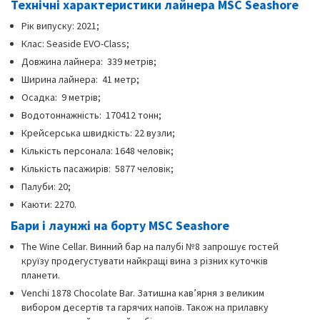
Технічні характеристики лайнера MSC Seashore
Рік випуску: 2021;
Клас: Seaside EVO-Class;
Довжина лайнера: 339 метрів;
Ширина лайнера: 41 метр;
Осадка: 9 метрів;
Водотоннажність: 170412 тонн;
Крейсерська швидкість: 22 вузли;
Кількість персонала: 1648 человік;
Кількість пасажирів: 5877 человік;
Палуби: 20;
Каюти: 2270.
Бари і лаунжі на борту MSC Seashore
The Wine Cellar. Винний бар на палубі №8 запрошує гостей
круїзу продегустувати найкращі вина з різних куточків
планети.
Venchi 1878 Chocolate Bar. Затишна кав’ярня з великим
вибором десертів та гарячих напоїв. Також на прилавку