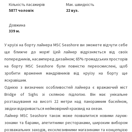
Кількість пасажирів
Мак. швидкість
5877 чоловік
22 вуз.
Довжина
339 м.
У круїзі на борту лайнера MSC Seashore ви зможете відчути себе
ще ближче до моря! Цей лайнер відрізняється від своїх
попередників, насамперед дизайном; 65% громадських просторів
на борту MSC Seashore були повністю переосмислені, щоб
зробити враження мандрівників від круїзу на борту ще
яскравішим.
Однією з визначних особливостей лайнера є вражаючий міст
Bridge of Sighs зі скляною підлогою. Він має унікальне
розташування на висоті 22 метри над панорамним басейном,
звідки відкривається неймовірний краєвид на океан.
Лайнер MSC Seashore також може похвалитися новими лаунж-
зонами та барами, апетитними ресторанами, широким вибором
розважальних заходів, ексклюзивними магазинами та концепцією