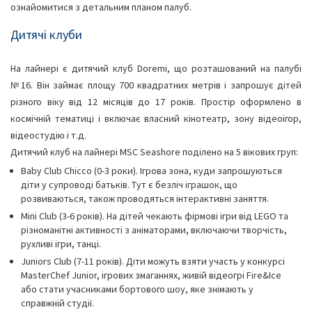
ознайомитися з детальним планом палуб.
Дитячі клуби
На лайнері є дитячий клуб Doremi, що розташований на палубі
№16. Він займає площу 700 квадратних метрів і запрошує дітей
різного віку від 12 місяців до 17 років. Простір оформлено в
космічній тематиці і включає власний кінотеатр, зону відеоігор,
відеостудію і т.д.
Дитячий клуб на лайнері MSC Seashore поділено на 5 вікових груп:
Baby Club Chicco (0-3 роки). Ігрова зона, куди запрошуються
діти у супроводі батьків. Тут є безліч іграшок, що
розвиваються, також проводяться інтерактивні заняття.
Mini Club (3-6 років). На дітей чекають фірмові ігри від LEGO та
різноманітні активності з аніматорами, включаючи творчість,
рухливі ігри, танці.
Juniors Club (7-11 років). Діти можуть взяти участь у конкурсі
MasterChef Junior, ігрових змаганнях, живій відеогрі Fire&Ice
або стати учасниками бортового шоу, яке знімають у
справжній студії.