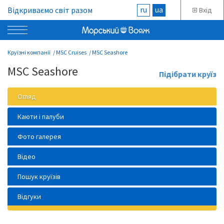
ru
ua
Відкриваємо світ разом
Вхід
Круїзні компанії
MSC Cruises
MSC Seashore
MSC Seashore
Підібрати круїз
Огляд
Каюти і палуби
Фото галерея
Відео
Пошук круїзів
Відгуки