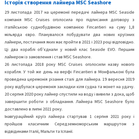
Історія створення лайнера MSC Seashore
29 листопада 2017 на церемонії передачі лайнера MSC Seaside
компанія MSC Cruises оголосила про підписання договору з
італійською суднобудівною компанією Fincantieri на суму 1,8
мільярда євро. Планувалося побудувати два нових круїзних
лайнери, постачання яких має пройти в 2021 і 2023 році відповідно.
Ці два кораблі об’єднали у новий клас Seaside EVO. Першим
лайнером із замовлення і став MSC Seashore.
26 листопада 2018 року MSC Cruises оголосили назву нового
корабля. У той же день на верфі Fincantieri в Монфальконі була
проведена церемонія різання сталі для лайнера. 19 вересня 2019
року відбулася церемонія закладки кіля судна та монет на удачу.
20 серпня 2020 року лайнер спустили на воду і вивели з дока, щоб
завершити роботи з обладнання. Лайнера MSC Seashore було
доставлено в липні 2021 року.
Інавгураційний круїз лайнера стартував 1 серпня 2021 року і
пройшов класичним Середземноморським маршрутом з
відвідинами Італії, Мальти та Іспанії.