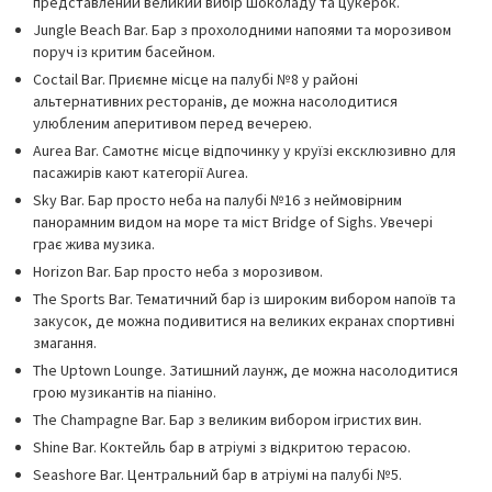
представлений великий вибір шоколаду та цукерок.
Jungle Beach Bar. Бар з прохолодними напоями та морозивом
поруч із критим басейном.
Coctail Bar. Приємне місце на палубі №8 у районі
альтернативних ресторанів, де можна насолодитися
улюбленим аперитивом перед вечерею.
Aurea Bar. Самотнє місце відпочинку у круїзі ексклюзивно для
пасажирів кают категорії Aurea.
Sky Bar. Бар просто неба на палубі №16 з неймовірним
панорамним видом на море та міст Bridge of Sighs. Увечері
грає жива музика.
Horizon Bar. Бар просто неба з морозивом.
The Sports Bar. Тематичний бар із широким вибором напоїв та
закусок, де можна подивитися на великих екранах спортивні
змагання.
The Uptown Lounge. Затишний лаунж, де можна насолодитися
грою музикантів на піаніно.
The Champagne Bar. Бар з великим вибором ігристих вин.
Shine Bar. Коктейль бар в атріумі з відкритою терасою.
Seashore Bar. Центральний бар в атріумі на палубі №5.