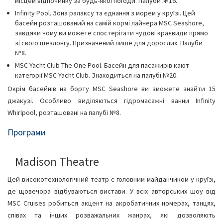
місцем відпочинку за будь-якої погоди. Палуби №16.
Infinity Pool. Зона ралаксу та єднання з морем у круїзі. Цей
басейн розташований на самій кормі лайнера MSC Seashore,
завдяки чому ви можете спостерігати чудові краєвиди прямо
зі свого шезлонгу. Призначений лише для дорослих. Палуби
№8.
MSC Yacht Club The One Pool. Басейн для пасажирів кают
категорії MSC Yacht Club. Знаходиться на палубі №20.
Окрім басейнів на борту MSC Seashore ви зможете знайти 15
джакузі. Особливо виділяються гідромасажні ванни Infinity
Whirlpool, розташовані на палубі №8.
Програми
Madison Theatre
Цей високотехнологічний театр є головним майданчиком у круїзі,
де щовечора відбуваються вистави. У всіх авторських шоу від
MSC Cruises робиться акцент на акробатичних номерах, танцях,
співах та інших розважальних жанрах, які дозволяють