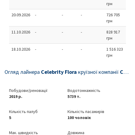
грн
20.09.2026
-
-
-
726 705
грн
11.10.2026
-
-
-
828 917
грн
18.10.2026
-
-
-
1 516 323
грн
Огляд лайнера
Celebrity Flora
круїзної компанії
Celebrity Cruises
Побудови/реновації
Водотоннажність
2019 р.
5739 т.
Кількість палуб
Кількість пасажирів
5
100 чоловік
Мак. швидкість
Довжина