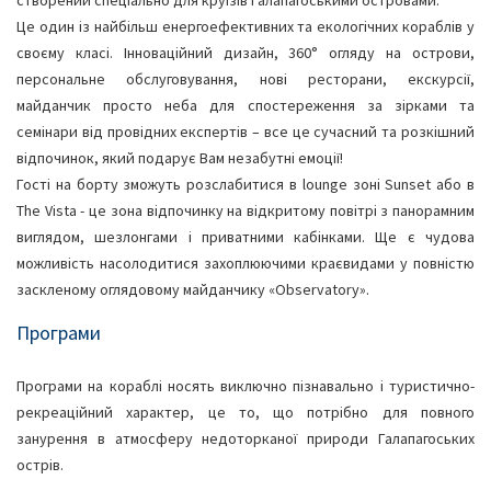
Це один із найбільш енергоефективних та екологічних кораблів у
своєму класі. Інноваційний дизайн, 360° огляду на острови,
персональне обслуговування, нові ресторани, екскурсії,
майданчик просто неба для спостереження за зірками та
семінари від провідних експертів – все це сучасний та розкішний
відпочинок, який подарує Вам незабутні емоції!
Гості на борту зможуть розслабитися в lounge зоні Sunset або в
The Vista - це зона відпочинку на відкритому повітрі з панорамним
виглядом, шезлонгами і приватними кабінками. Ще є чудова
можливість насолодитися захоплюючими краєвидами у повністю
заскленому оглядовому майданчику «Observatory».
Програми
Програми на кораблі носять виключно пізнавально і туристично-
рекреаційний характер, це то, що потрібно для повного
занурення в атмосферу недоторканої природи Галапагоських
острів.