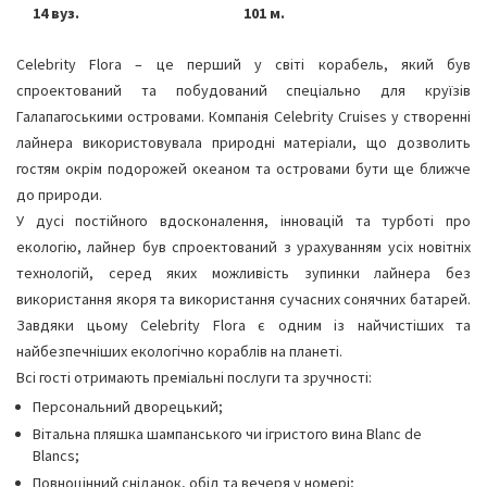
14 вуз.
101 м.
Celebrity Flora – це перший у світі корабель, який був
спроектований та побудований спеціально для круїзів
Галапагоськими островами. Компанія Celebrity Cruises у створенні
лайнера використовувала природні матеріали, що дозволить
гостям окрім подорожей океаном та островами бути ще ближче
до природи.
У дусі постійного вдосконалення, інновацій та турботі про
екологію, лайнер був спроектований з урахуванням усіх новітніх
технологій, серед яких можливість зупинки лайнера без
використання якоря та використання сучасних сонячних батарей.
Завдяки цьому Celebrity Flora є одним із найчистіших та
найбезпечніших екологічно кораблів на планеті.
Всі гості отримають преміальні послуги та зручності:
Персональний дворецький;
Вітальна пляшка шампанського чи ігристого вина Blanc de
Blancs;
Повноцінний сніданок, обід та вечеря у номері;