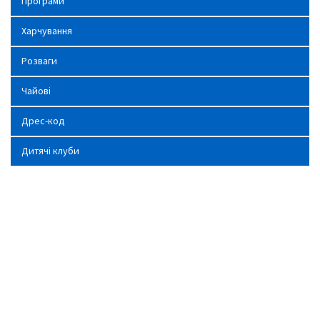
Програми
Харчування
Розваги
Чайові
Дрес-код
Дитячі клуби