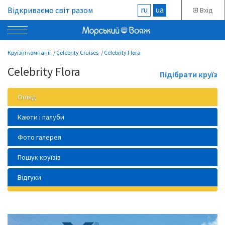
ru
ua
Відкриваємо світ разом
Вхід
Круїзні компанії
Celebrity Cruises
Celebrity Flora
Celebrity Flora
Підібрати круїз
Огляд
Каюти і палуби
Фото галерея
Пошук круїзів
Відгуки