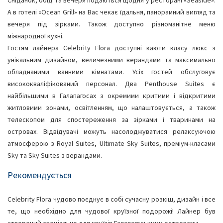
А в готелі «Ocean Grill» на Вас чекає їдальня, панорамний вигляд та
вечеря під зірками. Також доступно різноманітне меню
міжнародної кухні.
Гостям лайнера Celebrity Flora доступні каюти класу люкс з
унікальним дизайном, величезними верандами та максимально
обладнаними ванними кімнатами. Усіх гостей обслуговує
висококваліфікований персонал. Два Penthouse Suites є
найбільшими в Галапагосах з окремими критими і відкритими
житловими зонами, освітленням, що налаштовується, а також
телескопом для спостереження за зірками і тваринами на
островах. Відвідувачі можуть насолоджуватися релаксуючою
атмосферою з Royal Suites, Ultimate Sky Suites, преміум-класами
Sky та Sky Suites з верандами.
Рекомендується
Celebrity Flora чудово поєднує в собі сучасну розкіш, дизайн і все
те, що необхідно для чудової круїзної подорожі! Лайнер був
створений спеціально для круїзів Галапагоськими островами.