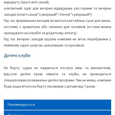
маршруту (sport and casual);
елегантний одяг для вечірніх відвідувань ресторанів та вечірніх
заходів (smart casual "суворіший" і formal "суворіший").
Під час формальних вечорів вітаються коктейльні сукні для жінок,
костюми з краваткою або смокінги для чоловіків (останні можна
орендувати на кораблі за додаткову оплату).
Під час вечірніх заходів круїзна компанія не вітає перебування у
пляжному одязі: шортах, шльопанцях та кросівках.
Дитячі клуби
На борту судна не надаються послуги нянь та вихователів,
відсутні дитячі ігрові кімнати та клуби, не проводяться
спеціалізовані розважальні дитячі програми. Тим не менш, компанія
буде рада вітати на борту пасажирів з дітьми від 7 років.
Рекомендується