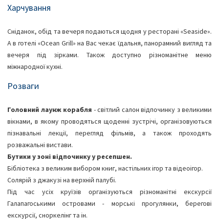
Харчування
Сніданок, обід та вечеря подаються щодня у ресторані «Seaside».
А в готелі «Ocean Grill» на Вас чекає їдальня, панорамний вигляд та
вечеря під зірками. Також доступно різноманітне меню
міжнародної кухні.
Розваги
Головний лаунж корабля
- світлий салон відпочинку з великими
вікнами, в якому проводяться щоденні зустрічі, організовуються
пізнавальні лекції, перегляд фільмів, а також проходять
розважальні вистави.
Бутики у зоні відпочинку у ресепшен.
Бібліотека з великим вибором книг, настільних ігор та відеоігор.
Солярій з джакузі на верхній палубі.
Під час усіх круїзів організуються різноманітні екскурсії
Галапагоськими островами - морські прогулянки, берегові
екскурсії, сноркелінг та ін.