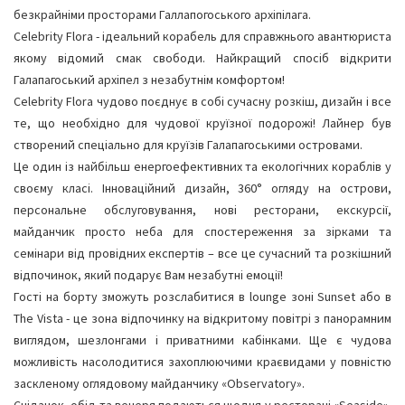
безкрайніми просторами Галлапогоського архіпілага.
Celebrity Flora - ідеальний корабель для справжнього авантюриста
якому відомий смак свободи. Найкращий спосіб відкрити
Галапагоський архіпел з незабутнім комфортом!
Celebrity Flora чудово поєднує в собі сучасну розкіш, дизайн і все
те, що необхідно для чудової круїзної подорожі! Лайнер був
створений спеціально для круїзів Галапагоськими островами.
Це один із найбільш енергоефективних та екологічних кораблів у
своєму класі. Інноваційний дизайн, 360° огляду на острови,
персональне обслуговування, нові ресторани, екскурсії,
майданчик просто неба для спостереження за зірками та
семінари від провідних експертів – все це сучасний та розкішний
відпочинок, який подарує Вам незабутні емоції!
Гості на борту зможуть розслабитися в lounge зоні Sunset або в
The Vista - це зона відпочинку на відкритому повітрі з панорамним
виглядом, шезлонгами і приватними кабінками. Ще є чудова
можливість насолодитися захоплюючими краєвидами у повністю
заскленому оглядовому майданчику «Observatory».
Сніданок, обід та вечеря подаються щодня у ресторані «Seaside».