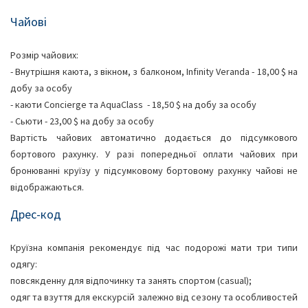
Чайові
Розмір чайових:
- Внутрішня каюта, з вікном, з балконом, Infinity Veranda - 18,00 $ на
добу за особу
- каюти Concierge та AquaClass - 18,50 $ на добу за особу
- Сьюти - 23,00 $ на добу за особу
Вартість чайових автоматично додається до підсумкового
бортового рахунку. У разі попередньої оплати чайових при
бронюванні круїзу у підсумковому бортовому рахунку чайові не
відображаються.
Дрес-код
Круїзна компанія рекомендує під час подорожі мати три типи
одягу:
повсякденну для відпочинку та занять спортом (casual);
одяг та взуття для екскурсій залежно від сезону та особливостей