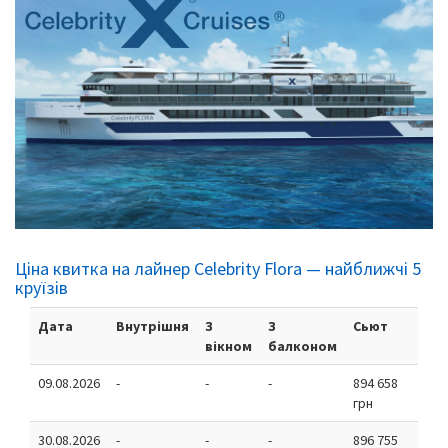
Ціна квитка на лайнер Celebrity Flora — найближчі 5
круїзів
Дата
Внутрішня
З
З
Сьют
вікном
балконом
09.08.2026
-
-
-
894 658
грн
30.08.2026
-
-
-
896 755