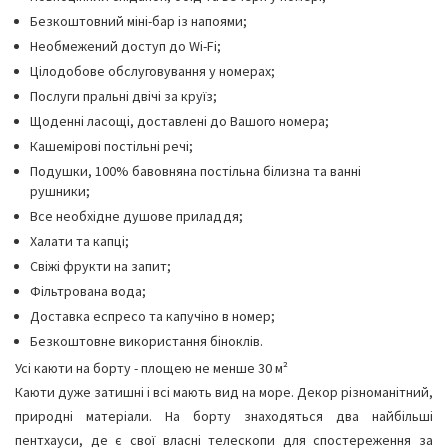
Безкоштовний міні-бар із напоями;
Необмежений доступ до Wi-Fi;
Цілодобове обслуговування у номерах;
Послуги пральні двічі за круїз;
Щоденні ласощі, доставлені до Вашого номера;
Кашемірові постільні речі;
Подушки, 100% бавовняна постільна білизна та ванні
рушники;
Все необхідне душове приладдя;
Халати та капці;
Свіжі фрукти на запит;
Фільтрована вода;
Доставка еспресо та капучіно в номер;
Безкоштовне використання біноклів.
Усі каюти на борту - площею не менше 30 м²
Каюти дуже затишні і всі мають вид на море. Декор різноманітний,
природні матеріали. На борту знаходяться два найбільші
пентхауси, де є свої власні телескопи для спостереження за