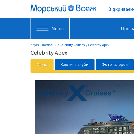
Відкриваємо
Меню
Про н
Круїзні компанії
Celebrity Cruises
Celebrity Apex
Celebrity Apex
Огляд
Каюти і палуби
Фото галерея