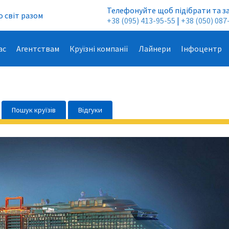
Телефонуйте щоб підібрати та з
 світ разом
+38 (095) 413-95-55
|
+38 (050) 087
ас
Агентствам
Круїзні компанії
Лайнери
Інфоцентр
Пошук круїзів
Відгуки