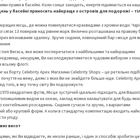
и іграми в басейні. Коли сонце заходить, енергія піднімається на на
ень у басейні приносить найкраще з островів для подорожі – ті
йкращих місць, де можна помилуватися краєвидами з кромки води. Чар
ї сягає 13 поверхів над рівнем моря. Велично розташована на правому 
pex впізнаваним здалеку. Зручні сидіння, повноцінний бар і місце для в
чення.
в стилі Вегаса, яке може посперечатися з найбільшими та найкращими
середовищі, некурцям, Ви насолоджуватиметеся чудовим вибором з пон
а всьому флоті.
 на борту Celebrity Apex. Магазини Celebrity Shops – це ретельно піді
і почуття на межу, деякі з яких Ви не знайдете більше ніде. Celebrity Ap
від того, в яку точку світу Ви подорожуєте.
970 квадратних футів, Місце зустрічей ідеально підходить для Вашог
иголомшливим видом на океан, заклад можна налаштувати для будь-яки
о коктейльних розсаджень. Сидіння сучасні та зручні, з варіантами
бній або круговій формі. А коли в стандартну комплектацію входить на
ти угоду.
вих висот
ями, які Ви відвідаєте, як ніколи раніше, і один зі способів зробити це