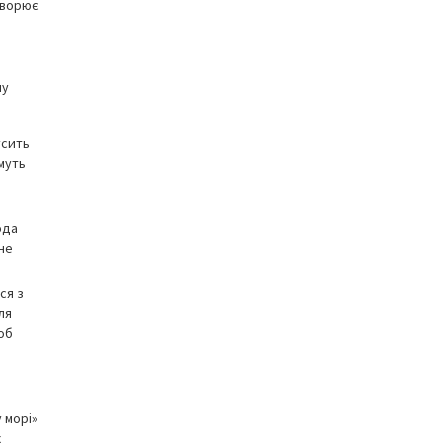
творює
му
усить
имуть
ода
 не
ся з
ля
об
 морі»
х