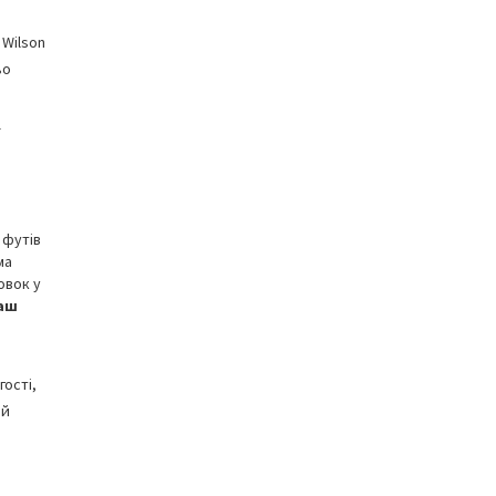
 Wilson
ьо
 футів
ма
овок у
наш
гості,
ий