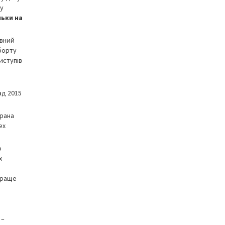
шу
льки на
івний
борту
иступів
ад 2015
брана
ex
о
х
йкраще
 –