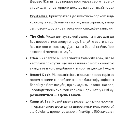
Дерево Життя перетворюється через серію переплете
умови для неповторного досвіду на морі, який неодмі
Crystallize
. Приготуйтеся до мультисенсорного видо
кожному з нас. Захоплива поп-музика скрипки, заво
світловому шоу з новаторськими спецефектами, які
The Club
. Місце для зустрічей вдень та місце для 
Вас повертатися знову і знову. Відчуйте все: від іго
Вас ще довго після сну. Дивіться з барної стійки. По
захопливі моменти в Клубі.
Eden
. Як і багато інших аспектів Celebrity Apex, я
настільки присутня, що ми називаємо його «кімнатою
знайдете нічого подібного ні в морі, ні деінде. І жо
Resort Deck
. Різноманітність відкритих просторів 
морем різними способами з цього багатофункціонально
басейну з його палуби, що виходить назовні. Насоло
насолодитися моментом спокою. Пориньте у живі муз
розважитися — вдень і вночі.
Camp at Sea.
Новий рівень розваг для юних моряків
інтерактивного досвіду та дивовижних можливостей 
від Celebrity пропонує широкий вибір із 500 заході