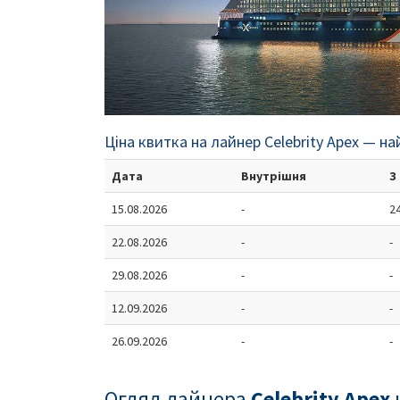
Ціна квитка на лайнер Celebrity Apex — на
Дата
Внутрішня
З
15.08.2026
-
2
22.08.2026
-
-
29.08.2026
-
-
12.09.2026
-
-
26.09.2026
-
-
Огляд лайнера
Celebrity Apex