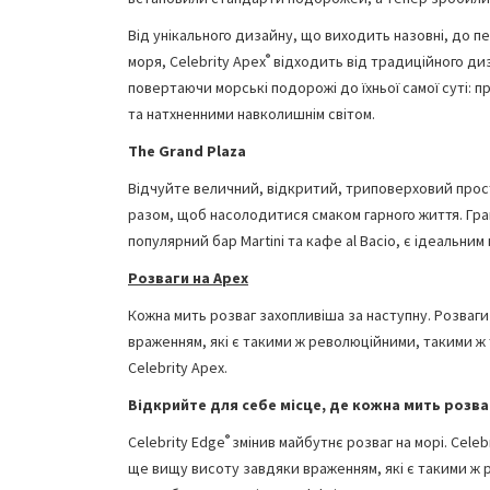
Від унікального дизайну, що виходить назовні, до пе
®
моря, Celebrity Apex
відходить від традиційного диз
повертаючи морські подорожі до їхньої самої суті: п
та натхненними навколишнім світом.
The Grand Plaza
Відчуйте величний, відкритий, триповерховий прост
разом, щоб насолодитися смаком гарного життя. Гран
популярний бар Martini та кафе al Bacio, є ідеальним 
Розваги на Apex
Кожна мить розваг захопливіша за наступну. Розваги
враженням, які є такими ж революційними, такими ж
Celebrity Apex.
Відкрийте для себе місце, де кожна мить розва
®
Celebrity Edge
змінив майбутнє розваг на морі. Celeb
ще вищу висоту завдяки враженням, які є такими ж