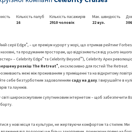
ність
Кількість палуб
Кількість пасажирів
Мак. швидкість
До
16
2910 чоловік
22 вуз.
306
®
ній серії Edge
, – це преміум курорт у морі, що отримав рейтинг Forbes
назовні, та продуманим просторам, що відрізняються від усього іншого
®
℠
стер» – Celebrity Edge
та Celebrity Beyond
), Celebrity Apex революці
®
вершену розкіш
The
Retreat
, ексклюзивно для гостей The Retreat.
озмивають межі між проживанням у приміщенні та на відкритому повітрі
айте себе безтурботним задоволенням
саду на даху
. І вирушайте в кул
ів та лаунжів.
у світі широкосмуговим супутниковим інтернетом – щоб забезпечити В
 борту.
тися у нові місця та культури, не жертвуючи комфортом та стилем. Ми
враження від подорожі ще більш захопливим, починаючи прямо на бор