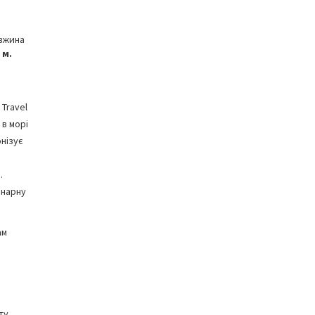
вжина
 м.
 Travel
 в морі
онізує
.
інарну
ам
ту.