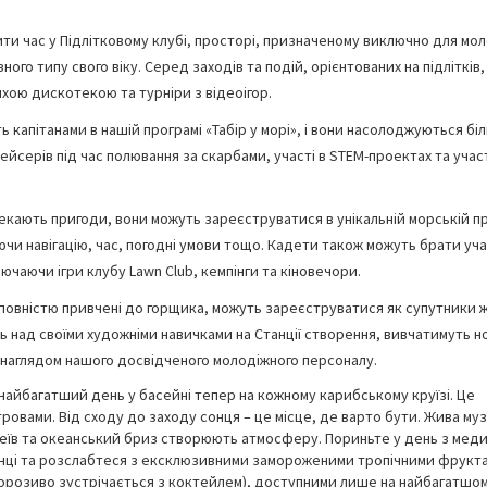
ити час у Підлітковому клубі, просторі, призначеному виключно для мол
го типу свого віку. Серед заходів та подій, орієнтованих на підлітків,
тихою дискотекою та турніри з відеоігор.
ь капітанами в нашій програмі «Табір у морі», і вони насолоджуються б
йсерів під час полювання за скарбами, участі в STEM-проектах та участ
чекають пригоди, вони можуть зареєструватися в унікальній морській пр
чи навігацію, час, погодні умови тощо. Кадети також можуть брати уча
ючаючи ігри клубу Lawn Club, кемпінги та кіновечори.
і повністю привчені до горщика, можуть зареєструватися як супутники 
ть над своїми художніми навичками на Станції створення, вивчатимуть н
ід наглядом нашого досвідченого молодіжного персоналу.
 найбагатший день у басейні тепер на кожному карибському круїзі. Це
ровами. Від сходу до заходу сонця – це місце, де варто бути. Жива муз
іджеїв та океанський бриз створюють атмосферу. Пориньте у день з мед
сонці та розслабтеся з ексклюзивними замороженими тропічними фрукт
орозиво зустрічається з коктейлем), доступними лише на найбагатшом