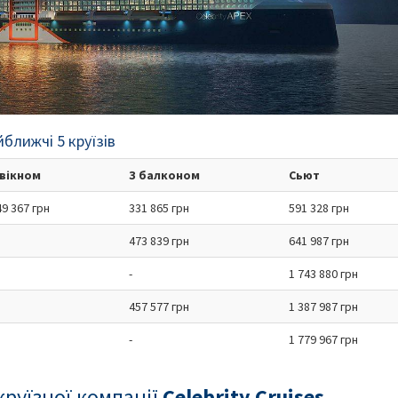
йближчі 5 круїзів
 вікном
З балконом
Сьют
49 367 грн
331 865 грн
591 328 грн
473 839 грн
641 987 грн
-
1 743 880 грн
457 577 грн
1 387 987 грн
-
1 779 967 грн
круїзної компанії
Celebrity Cruises