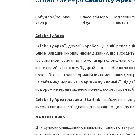
Побудови/реновації
Класс лайнера
Водотоннаж
2020 р.
Edge
130818 т.
Celebrity
Apex
®
Celebrity
Apex
, другий корабель у нашій революцій
Guide. Завдяки інноваційному дизайну, що виходить 
(за винятком, звичайно, не менш приголомшливих «се
ваше сприйняття світу. Відкрийте для себе
непере
Розслабтеся в трансформаційних помешканнях, які р
®
Злітайте над морем на
«Чарівному килимі»
. Відд
подорож неперевершеною колекцією ресторанів, бар
Celebrity
Apex
плаває зі
Starlink
– найсучаснішим 
високошвидкісне з’єднання для кращого досвіду на
Де чекає диво
Для сучасних мандрівників важливо повністю занури
встановили стандарти подорожей, а тепер зробили 