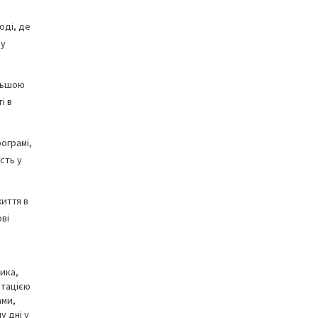
оді, де
 у
ільшою
і в
ограмі,
сть у
життя в
ові
ика,
итацією
ами,
у дні у