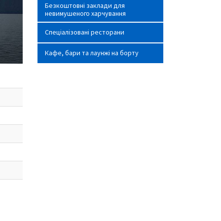
Безкоштовні заклади для
невимушеного харчування
Спеціалізовані ресторани
Кафе, бари та лаунжі на борту