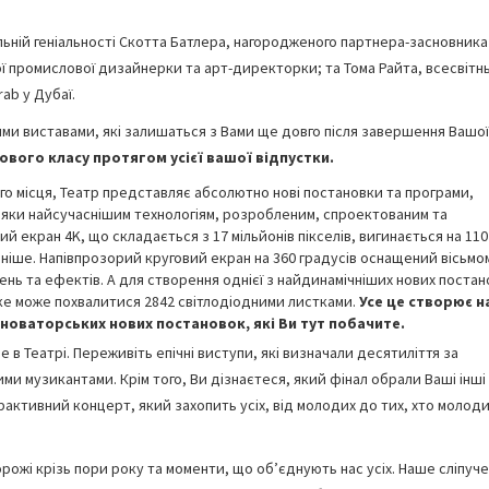
льній геніальності Скотта Батлера, нагородженого партнера-засновника
омої промислової дизайнерки та арт-директорки; та Тома Райта, всесвітн
ab у Дубаї.
ими виставами, які залишаться з Вами ще довго після завершення Вашої
ового класу протягом усієї вашої відпустки.
го місця, Театр представляє абсолютно нові постановки та програми,
вдяки найсучаснішим технологіям, розробленим, спроектованим та
 екран 4K, що складається з 17 мільйонів пікселів, вигинається на 110
раніше. Напівпрозорий круговий екран на 360 градусів оснащений вісьмо
ь та ефектів. А для створення однієї з найдинамічніших нових постан
ке може похвалитися 2842 світлодіодними листками.
Усе це створює 
новаторських нових постановок, які Ви тут побачите.
е в Театрі. Переживіть епічні виступи, які визначали десятиліття за
ми музикантами. Крім того, Ви дізнаєтеся, який фінал обрали Ваші інші 
ерактивний концерт, який захопить усіх, від молодих до тих, хто молод
рожі крізь пори року та моменти, що об’єднують нас усіх. Наше сліпуче