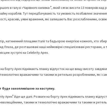
®
ршого в галузі «Чарівного килима»
, який сягає висоти 13 поверхів над 
айну кораблів. Тут передбачуваність та умовність позбавлені значення
рості, красиві, уявні враження, які залишають Вас розслабленими, осві
ір, натхненний площами Італії та бадьорою енергією кожного, хто зби
д Плаза, де розташовані наші неймовірні спеціалізовані ресторани, а 
місцем зустрічі на Celebrity Apex.
 на борту Apex піднімають планку відпусток на ще вищу висоту завдяки
 технологічно вражаючими та такими ж ретельно розробленими, як і са
г буде захопливішою за наступну.
®
rity Apex
йде ще далі. Розваги на борту Apex піднімають планку відпуст
 революційними, такими ж технологічно вражаючими та такими ж ретел