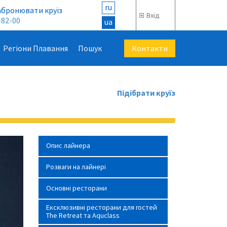
ru
абронювати круїз
Вхід
-82-00
ua
Контакти
Регіони Плавання
Пошук
Підібрати круїз
Опис лайнера
Розваги на лайнері
Основні ресторани
Ексклюзивні ресторани для гостей
The Retreat та Aquclass