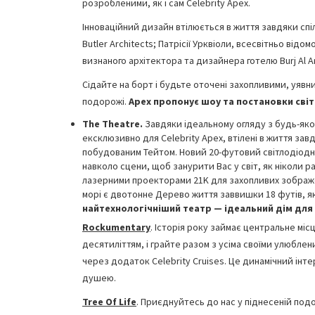
розробленими, як і сам Celebrity Apex.
Інноваційний дизайн втілюється в життя завдяки спі
Butler Architects; Патрісії Урквіоли, всесвітньо від
визнаного архітектора та дизайнера готелю Burj Al Ar
Сідайте на борт і будьте оточені захопливими, уявн
подорожі.
Apex
пропонує шоу та постановки світ
The Theatre.
Завдяки ідеальному огляду з будь-яко
ексклюзивно для Celebrity Apex, втілені в життя за
побудованим Тейтом. Новий 20-футовий світлодіодний
навколо сцени, щоб занурити Вас у світ, як ніколи 
лазерними проекторами 21K для захопливих зображен
морі є двотонне Дерево життя заввишки 18 футів, я
найтехнологічніший театр — ідеальний дім для 
Rockumentary
.
Історія року займає центральне місц
десятиліттям, і грайте разом з усіма своїми улюблени
через додаток Celebrity Cruises. Це динамічний інт
душею.
Tree Of Life
. Приєднуйтесь до нас у піднесеній подо