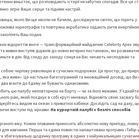
них віньєток, що розповідають історії незабутніх спогадів. Все це с
нно зігріє Ваше серце та підніме настрій.
вища, якого Ви ще ніколи не бачили, досліджуючи світло, що горить у
рожлива хореографія та повітряна акробатика задають ритм енергійно
 захоплять Ваш подих.
диких відкриттів вночі — трансформаційний майданчик Celebrity Apex зм
р та живих виступів діджеїв до нових вечірніх постановок, які розважат
риньте в дію. Від сходу до заходу сонця на Вас чекають несподівані та
вляє собою чергову революцію в сучасних подорожах. Це простір, де прир
, яка живе». Це настільки багатогранний та інноваційний досвід, що Ви
дні два візити до Едему не бувають однаковими.
робить цю палубу неповторною на борту — чи за його межами. З’єднайте
го раю, який поєднує в собі круті інновації. Відновіть свою засмагу бі
джуйтесь видом на океан з приватної кабінки. Дослідіть сад на даху, щ
ичні виступи під зірками.
На курортній палубі є безліч способів
 різного віку. Кожне плавання приносить абсолютно нову пригоду, повну
для навчання. Перша та єдина повністю налаштована програма «Табір у
в та збагачувальну щоденну програму в одних з найунікальніших сучасни