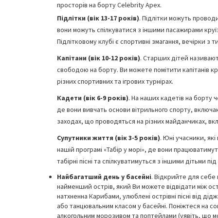
просторів на борту Celebrity Apex.
Підлітки (вік 13-17 років)
. Підлітки можуть провод
вони можуть спілкуватися з іншими пасажирами круїзно
Підлітковому клубі є спортивні змагання, вечірки з 
Капітани (вік 10-12 років)
. Старших дітей називают
свободою на борту. Ви можете помітити капітанів кре
різних спортивних та ігрових турнірах.
Кадети (вік 6-9 років)
. На наших кадетів на борту 
де вони вивчать основи вітрильного спорту, включаю
заходах, що проводяться на різних майданчиках, вкл
Супутники життя (вік 3-5 років)
. Юні учасники, як
нашій програмі «Табір у морі», де вони працюватиму
табірні пісні та спілкуватимуться з іншими дітьми п
Найбагатший день у басейні
. Відкрийте для себе
найменший острів, який Ви можете відвідати між ост
натхненна Карибами, улюблені острівні пісні від д
або танцювальним класом у басейні. Поніжтеся на 
алкогольним морозивом та поптейлами (уявіть, що м