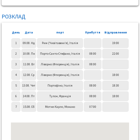
РОЗКЛАД
День
Дата
порт
Прибуття
Відправлення
1
09.08. Нд
Рим (Чивітавекк’я), Італія
19:00
2
10.08. Пн
Порто-Санто-Стефано, Італія
08:00
22:00
3
11.08. Вт
Ліворно (Флоренція), Італія
08:00
4
12.08. Ср
Ліворно (Флоренція), Італія
18:00
5
13.08. Чет
Портофіно, Італія
08:00
18:30
6
14.08. Пт
Тулон, Франція
08:00
18:00
7
15.08. Сб
Мотне-Карло, Монако
07:00