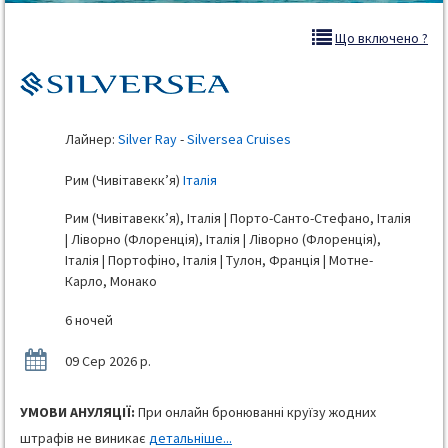
Що включено ?
Лайнер:
Silver Ray
-
Silversea Cruises
Рим (Чивітавекк’я)
Італія
Рим (Чивітавекк’я), Італія | Порто-Санто-Стефано, Італія
| Ліворно (Флоренція), Італія | Ліворно (Флоренція),
Італія | Портофіно, Італія | Тулон, Франція | Мотне-
Карло, Монако
6 ночей
09 Сер 2026 р.
УМОВИ АНУЛЯЦІЇ:
При онлайн бронюванні круїзу жодних
штрафів не виникає
детальніше...