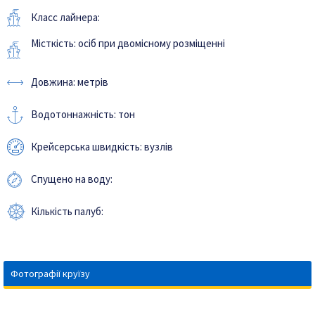
Класс лайнера:
Місткість: осіб при двомісному розміщенні
Довжина: метрів
Водотоннажність: тон
Крейсерська швидкість: вузлів
Спущено на воду:
Кількість палуб:
Фотографії круїзу