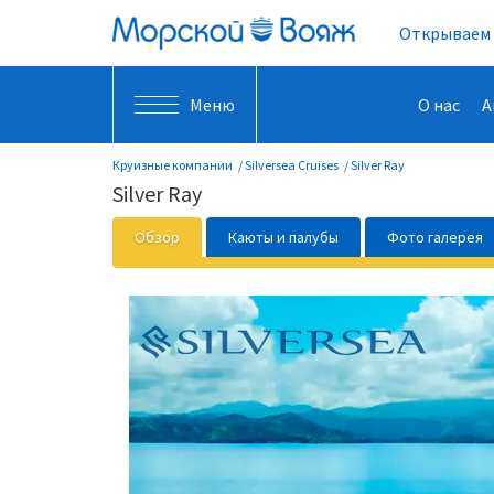
Открываем 
Меню
О нас
А
Круизные компании
Silversea Cruises
Silver Ray
Silver Ray
Обзор
Каюты и палубы
Фото галерея