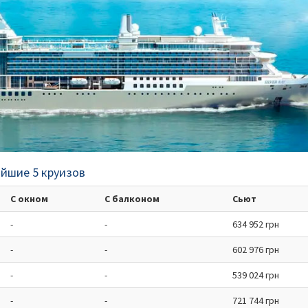
айшие 5 круизов
С окном
С балконом
Сьют
-
-
634 952 грн
-
-
602 976 грн
-
-
539 024 грн
-
-
721 744 грн