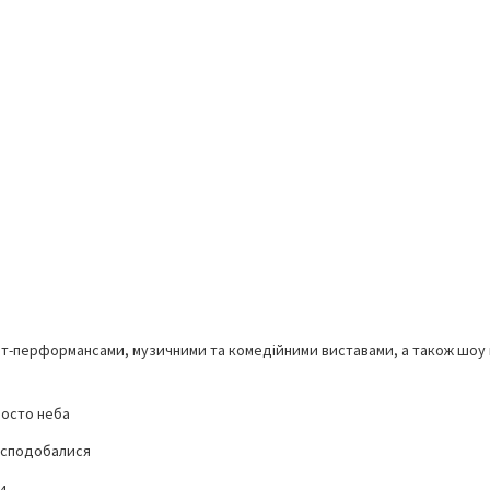
арт-перформансами, музичними та комедійними виставами, а також шоу 
росто неба
 сподобалися
и