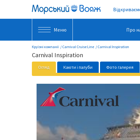
Відкриваємо
Меню
Про н
Круїзні компанії
Carnival Cruise Line
Carnival Inspiration
Carnival Inspiration
Огляд
Каюти і палуби
Фото галерея