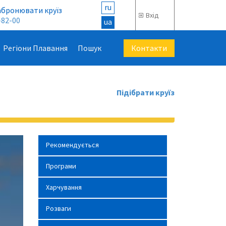
ru
абронювати круїз
Вхід
-82-00
ua
Контакти
Регіони Плавання
Пошук
Підібрати круїз
Рекомендується
Програми
Харчування
Розваги