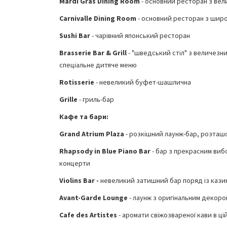
Mardi Gras Dining Room
- основний ресторан з вели
Carnivalle Dining Room
- основний ресторан з широк
Sushi Bar
- чарівний японський ресторан
Brasserie Bar & Grill
- "шведський стіл" з величезни
спеціальне дитяче меню
Rotisserie
- невеликий буфет-шашлична
Grille
- гриль-бар
Кафе та бари:
Grand Atrium Plaza
- розкішний лаунж-бар, розташ
Rhapsody in Blue Piano Bar
- бар з прекрасним виб
концерти
Violins Bar -
невеликий затишний бар поряд із кази
Avant-Garde Lounge
- лаунж з оригінальним декор
Cafe des Artistes
- аромати свіжозвареної кави в ці