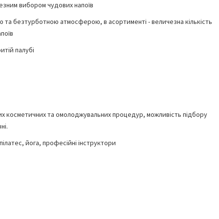
чезним вибором чудових напоїв
ою та безтурботною атмосферою, в асортименті - величезна кількість
апоїв
ритій палубі
них косметичних та омолоджувальних процедур, можливість підбору
ні.
 пілатес, йога, професійні інструктори