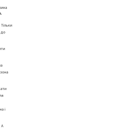
жина
м.
 Тільки
 до
яти
на
 зона
вати
ля
а і
 А