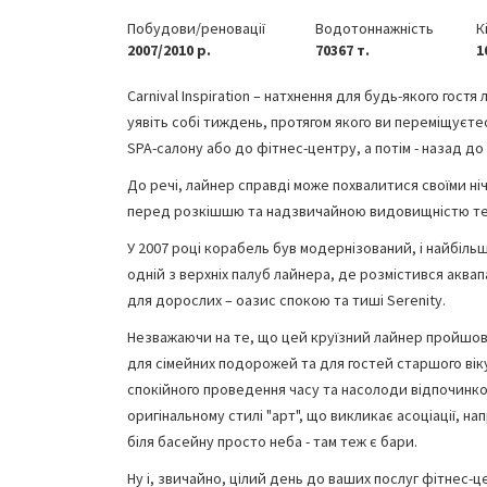
Побудови/реновації
Водотоннажність
К
2007/2010 р.
70367 т.
1
Carnival Inspiration – натхнення для будь-якого гост
уявіть собі тиждень, протягом якого ви переміщуєте
SPA-салону або до фітнес-центру, а потім - назад до б
До речі, лайнер справді може похвалитися своїми ніч
перед розкішшю та надзвичайною видовищністю теат
У 2007 році корабель був модернізований, і найбіл
одній з верхніх палуб лайнера, де розмістився аква
для дорослих – оазис спокою та тиші Serenity.
Незважаючи на те, що цей круїзний лайнер пройшов
для сімейних подорожей та для гостей старшого віку
спокійного проведення часу та насолоди відпочинко
оригінальному стилі "арт", що викликає асоціації, н
біля басейну просто неба - там теж є бари.
Ну і, звичайно, цілий день до ваших послуг фітнес-ц