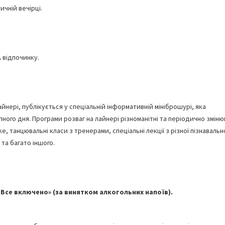
чній вечірці.
 відпочинку.
йнері, публікується у спеціальній інформативній мініброшурі, яка
ного дня. Програми розваг на лайнері різноманітні та періодично змін
, танцювальні класи з тренерами, спеціальні лекції з різної пізнавальн
та багато іншого.
Все включено» (за винятком алкогольних напоїв).