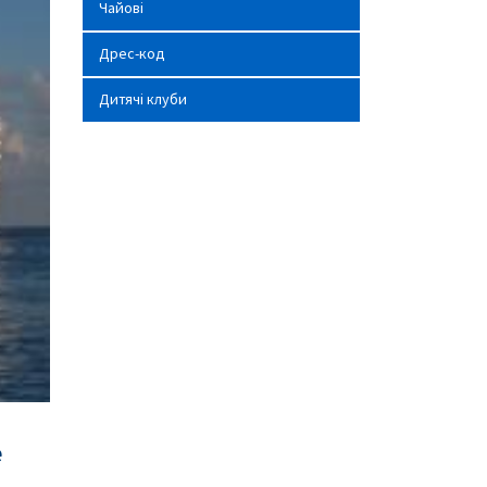
Чайові
Дрес-код
Дитячі клуби
e