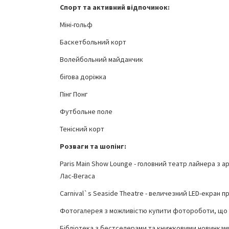
Спорт та активний відпочинок:
Міні-гольф
Баскетбольний корт
Волейбольний майданчик
бігова доріжка
Пінг Понг
Футбольне поле
Тенісний корт
Розваги та шопінг:
Paris Main Show Lounge - головний театр лайнера з 
Лас-Вегаса
Carnival`s Seaside Theatre - величезний LED-екран п
Фотогалерея з можливістю купити фотороботи, що
Бібліотека з бестселерами та книжковими новинкам