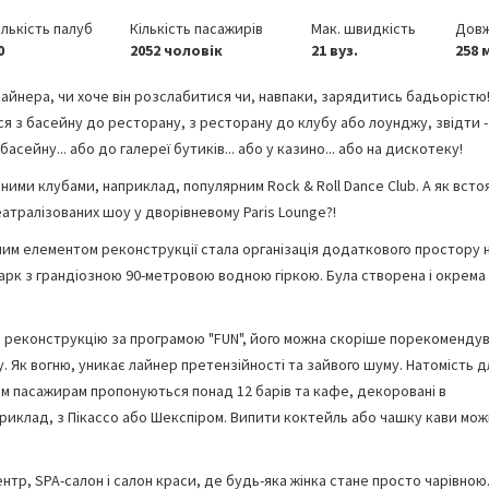
ількість палуб
Кількість пасажирів
Мак. швидкість
Дов
0
2052 чоловік
21 вуз.
258 
я лайнера, чи хоче він розслабитися чи, навпаки, зарядитись бадьорістю!
ся з басейну до ресторану, з ресторану до клубу або лоунджу, звідти -
асейну... або до галереї бутиків... або у казино... або на дискотеку!
ними клубами, наприклад, популярним Rock & Roll Dance Club. А як всто
ралізованих шоу у дворівневому Paris Lounge?!
ьшим елементом реконструкції стала організація додаткового простору 
парк з грандіозною 90-метровою водною гіркою. Була створена і окрема
 реконструкцію за програмою "FUN", його можна скоріше порекоменду
. Як вогню, уникає лайнер претензійності та зайвого шуму. Натомість д
м пасажирам пропонуються понад 12 барів та кафе, декоровані в
априклад, з Пікассо або Шекспіром. Випити коктейль або чашку кави можн
ентр, SPA-салон і салон краси, де будь-яка жінка стане просто чарівною.