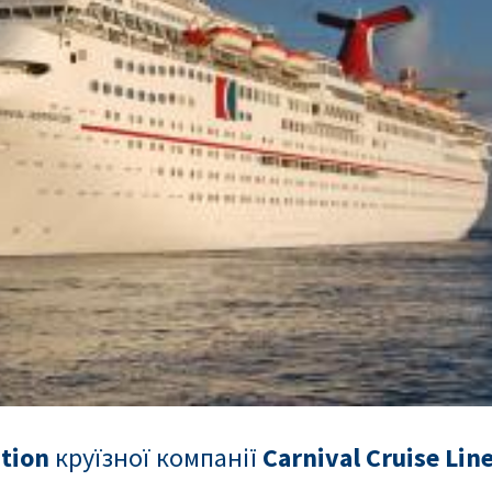
ation
круїзної компанії
Carnival Cruise Lin