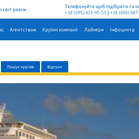
Телефонуйте щоб підібрати та з
 світ разом
+38 (095) 413-95-55
|
+38 (050) 087
ас
Агентствам
Круїзні компанії
Лайнери
Інфоцентр
Пошук круїзів
Відгуки