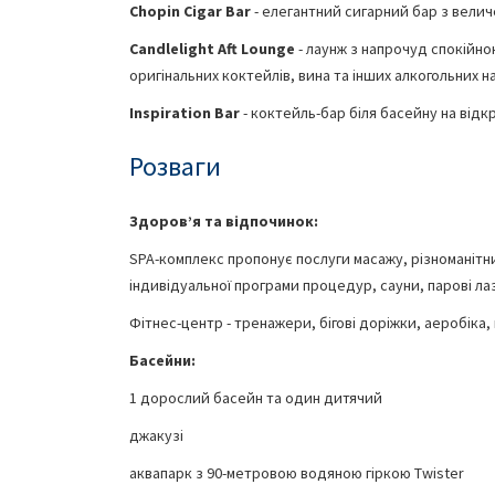
Chopin Cigar Bar
- елегантний сигарний бар з вели
Candlelight Aft Lounge
- лаунж з напрочуд спокійн
оригінальних коктейлів, вина та інших алкогольних н
Inspiration Bar
- коктейль-бар біля басейну на відк
Розваги
Здоров’я та відпочинок:
SPA-комплекс пропонує послуги масажу, різноманіт
індивідуальної програми процедур, сауни, парові лаз
Фітнес-центр - тренажери, бігові доріжки, аеробіка,
Басейни:
1 дорослий басейн та один дитячий
джакузі
аквапарк з 90-метровою водяною гіркою Twister