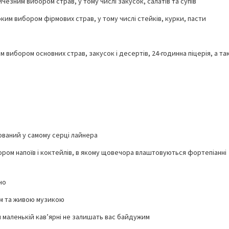
чезним вибором страв, у тому числі закусок, салатів та супів
им вибором фірмових страв, у тому числі стейків, курки, пасти
м вибором основних страв, закусок і десертів, 24-годинна піцерія, а та
ований у самому серці лайнера
ором напоїв і коктейлів, в якому щовечора влаштовуються фортепіанні
но
ом та живою музикою
й маленькій кав’ярні не залишать вас байдужим