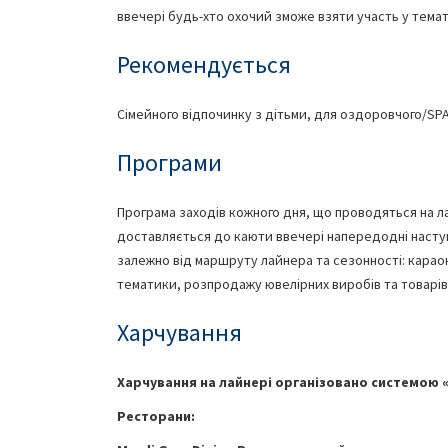
ввечері будь-хто охочий зможе взяти участь у темати
Рекомендується
Сімейного відпочинку з дітьми, для оздоровчого/SPA
Програми
Програма заходів кожного дня, що проводяться на ла
доставляється до каюти ввечері напередодні наступ
залежно від маршруту лайнера та сезонності: караоке
тематики, розпродажу ювелірних виробів та товарів 
Харчування
Харчування на лайнері організовано системою «
Ресторани: