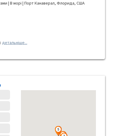
гами | В морі | Порт Канаверал, Флорида, США
є
детальніше...
я