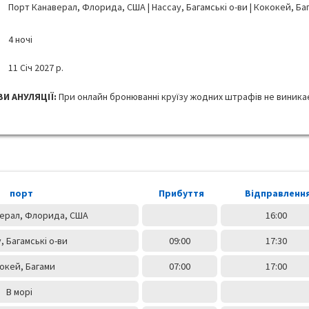
Порт Канаверал, Флорида, США | Нассау, Багамські о-ви | Кококей, Ба
4 ночі
11 Січ 2027 р.
И АНУЛЯЦІЇ:
При онлайн бронюванні круїзу жодних штрафів не виника
порт
Прибуття
Відправленн
ерал, Флорида, США
16:00
, Багамські о-ви
09:00
17:30
окей, Багами
07:00
17:00
В морі