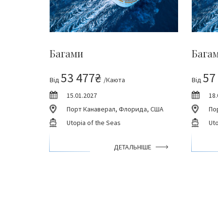
Багами
Бага
53 477₴
57
Від
/Каюта
Від
15.01.2027
18.
Порт Канаверал, Флорида, США
По
Utopia of the Seas
Uto
ДЕТАЛЬНІШЕ