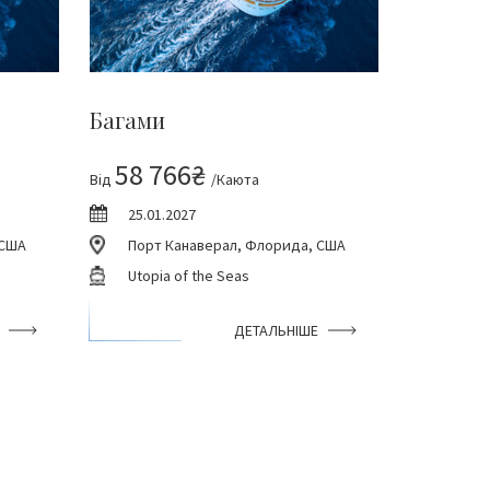
Багами
58 766₴
Від
/Каюта
25.01.2027
 США
Порт Канаверал, Флорида, США
Utopia of the Seas
ДЕТАЛЬНІШЕ