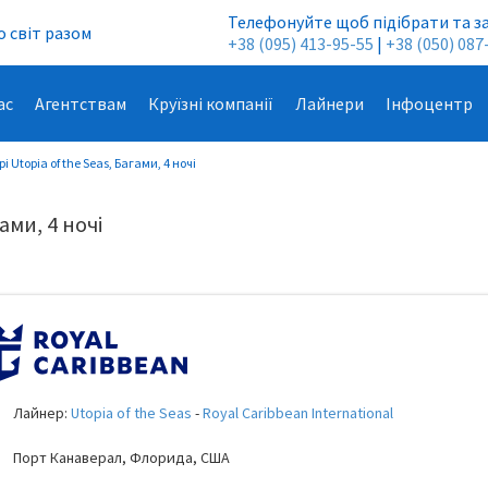
Телефонуйте щоб підібрати та з
 світ разом
+38 (095) 413-95-55
|
+38 (050) 087
ас
Агентствам
Круїзні компанії
Лайнери
Інфоцентр
і Utopia of the Seas, Багами, 4 ночі
ами, 4 ночі
Лайнер:
Utopia of the Seas
-
Royal Caribbean International
Порт Канаверал, Флорида, США