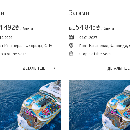
ми
Багами
4 492₴
54 845₴
/Каюта
Від
/Каюта
12.2026
04.01.2027
рт Канаверал, Флорида, США
Порт Канаверал, Флорида,
pia of the Seas
Utopia of the Seas
ДЕТАЛЬНІШЕ
ДЕТАЛЬНІШЕ