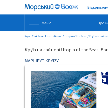
Відкриваємо
Меню
Про н
Royal Caribbean International
Utopia of the Seas
Круїз на лайнер
Круїз на лайнері Utopia of the Seas, Баг
МАРШРУТ КРУЇЗУ