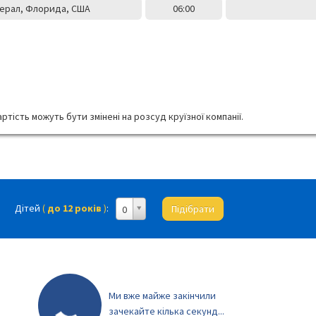
ерал, Флорида, США
06:00
ртість можуть бути змінені на розсуд круїзної компанії.
Дітей
(
до 12 років
)
:
Підібрати
0
Ми вже майже закінчили
зачекайте кілька секунд...