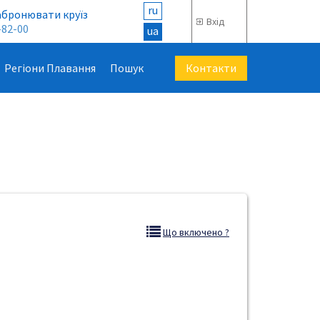
ru
абронювати круїз
Вхід
-82-00
ua
Контакти
Регіони Плавання
Пошук
Що включено ?