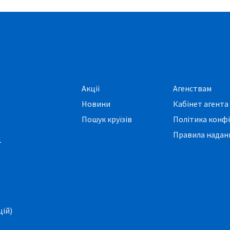
Акції
Агенствам
Новини
Кабінет агента
Пошук круїзів
Політика конфі
Правила наданн
1
цій)