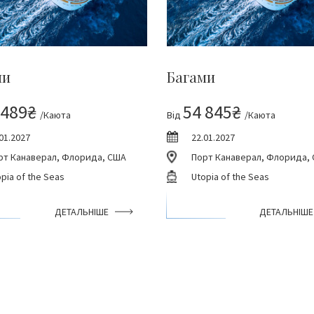
ми
Багами
 489₴
54 845₴
/Каюта
Від
/Каюта
01.2027
22.01.2027
рт Канаверал, Флорида, США
Порт Канаверал, Флорида,
pia of the Seas
Utopia of the Seas
ДЕТАЛЬНІШЕ
ДЕТАЛЬНІШЕ