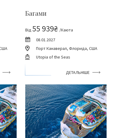
Багами
55 939₴
Від
/Каюта
08.01.2027
 США
Порт Канаверал, Флорида, США
Utopia of the Seas
ДЕТАЛЬНІШЕ