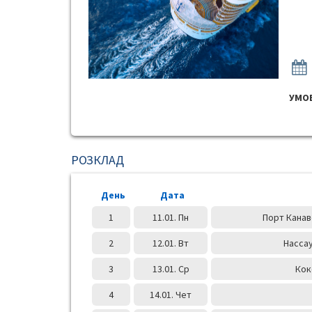
УМОВ
РОЗКЛАД
День
Дата
1
11.01. Пн
Порт Канав
2
12.01. Вт
Нассау
3
13.01. Ср
Кок
4
14.01. Чет