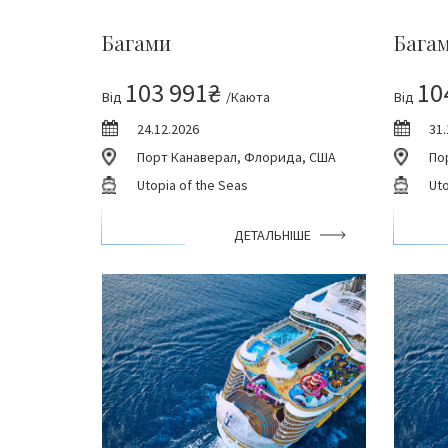
Багами
Бага
103 991₴
10
Від
/Каюта
Від
24.12.2026
31.
Порт Канаверал, Флорида, США
По
Utopia of the Seas
Uto
ДЕТАЛЬНІШЕ