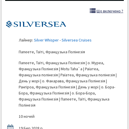
Що включено ?
Лайнер:
Silver Whisper
-
Silversea Cruises
Папеете, Таїті, Французька Полінезія
Папеете, Таїті, Французька Полінезія | о. Муреа,
Французька Полінезія | Motu Taha`a | Раїатеа,
Французька полінезія | Раїатеа, Французька полінезія |
День у морі | о. Факарава, Французька Полінезія |
Рангіроа, Французька Полінезія | День у морі | о. Бора-
Бора, Французька Полінезія | о. Бора-Бора,
Французька Полінезія | Папеете, Таїті, Французька
Полінезія
10 ночей
19 Бер 2028 р.