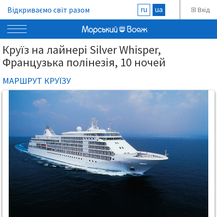
ru
ua
Відкриваємо світ разом
Вхід
Круїз на лайнері Silver Whisper,
Французька полінезія, 10 ночей
МАРШРУТ КРУЇЗУ