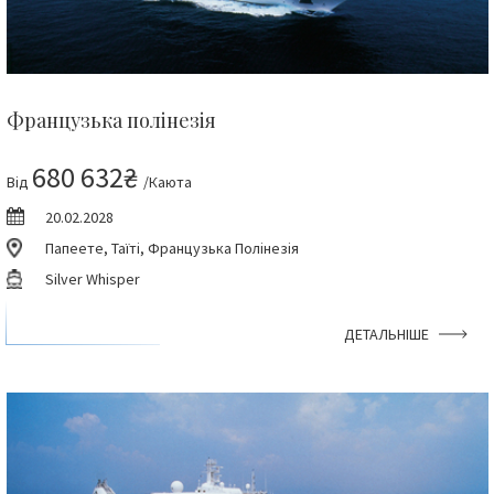
Французька полінезія
680 632₴
Від
/Каюта
20.02.2028
Папеете, Таїті, Французька Полінезія
Silver Whisper
ДЕТАЛЬНІШЕ