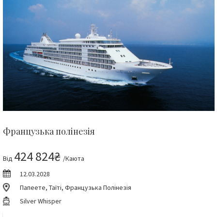
Французька полінезія
424 824₴
Від
/Каюта
12.03.2028
Папеете, Таїті, Французька Полінезія
Silver Whisper