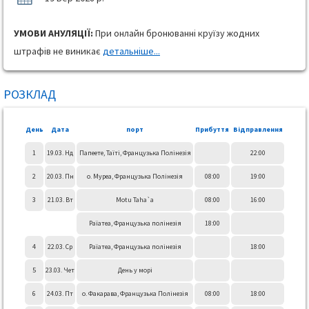
УМОВИ АНУЛЯЦІЇ:
При онлайн бронюванні круїзу жодних
штрафів не виникає
детальніше...
РОЗКЛАД
День
Дата
порт
Прибуття
Відправлення
1
19.03. Нд
Папеете, Таїті, Французька Полінезія
22:00
2
20.03. Пн
о. Муреа, Французька Полінезія
08:00
19:00
3
21.03. Вт
Motu Taha`a
08:00
16:00
Раїатеа, Французька полінезія
18:00
4
22.03. Ср
Раїатеа, Французька полінезія
18:00
5
23.03. Чет
День у морі
6
24.03. Пт
о. Факарава, Французька Полінезія
08:00
18:00