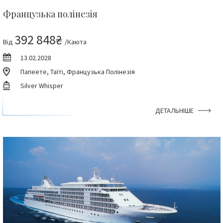
Французька полінезія
392 848₴
Від
/Каюта
13.02.2028
Папеете, Таїті, Французька Полінезія
Silver Whisper
ДЕТАЛЬНІШЕ