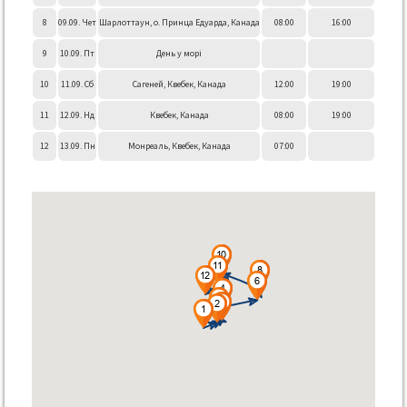
8
09.09. Чет
Шарлоттаун, о. Принца Едуарда, Канада
08:00
16:00
9
10.09. Пт
День у морі
10
11.09. Сб
Сагеней, Квебек, Канада
12:00
19:00
11
12.09. Нд
Квебек, Канада
08:00
19:00
12
13.09. Пн
Монреаль, Квебек, Канада
07:00