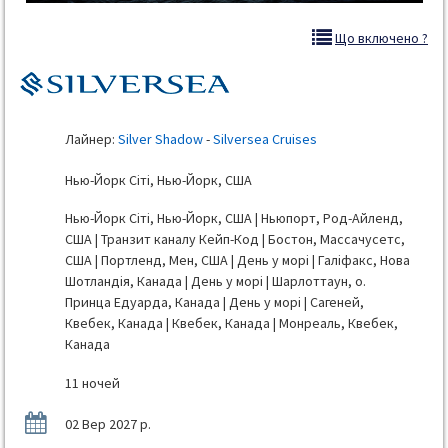
Що включено ?
Лайнер:
Silver Shadow
-
Silversea Cruises
Нью-Йорк Сіті, Нью-Йорк, США
Нью-Йорк Сіті, Нью-Йорк, США | Ньюпорт, Род-Айленд,
США | Транзит каналу Кейп-Код | Бостон, Массачусетс,
США | Портленд, Мен, США | День у морі | Галіфакс, Нова
Шотландія, Канада | День у морі | Шарлоттаун, о.
Принца Едуарда, Канада | День у морі | Сагеней,
Квебек, Канада | Квебек, Канада | Монреаль, Квебек,
Канада
11 ночей
02 Вер 2027 р.