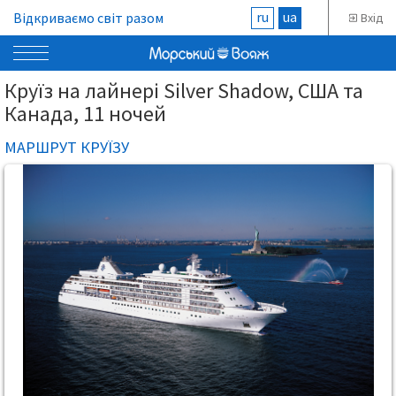
ru
ua
Відкриваємо світ разом
Вхід
Круїз на лайнері Silver Shadow, США та
Канада, 11 ночей
МАРШРУТ КРУЇЗУ