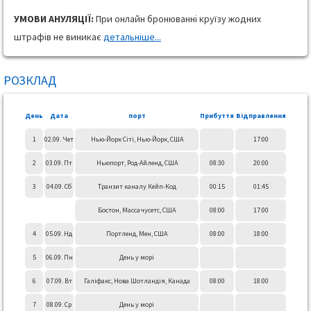
УМОВИ АНУЛЯЦІЇ:
При онлайн бронюванні круїзу жодних
штрафів не виникає
детальніше...
РОЗКЛАД
День
Дата
порт
Прибуття
Відправлення
1
02.09. Чет
Нью-Йорк Сіті, Нью-Йорк, США
17:00
2
03.09. Пт
Ньюпорт, Род-Айленд, США
08:30
20:00
3
04.09. Сб
Транзит каналу Кейп-Код
00:15
01:45
Бостон, Массачусетс, США
08:00
17:00
4
05.09. Нд
Портленд, Мен, США
08:00
18:00
5
06.09. Пн
День у морі
6
07.09. Вт
Галіфакс, Нова Шотландія, Канада
08:00
18:00
7
08.09. Ср
День у морі