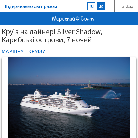
ru
ua
Відкриваємо світ разом
Вхід
Круїз на лайнері Silver Shadow,
Карибські острови, 7 ночей
МАРШРУТ КРУЇЗУ