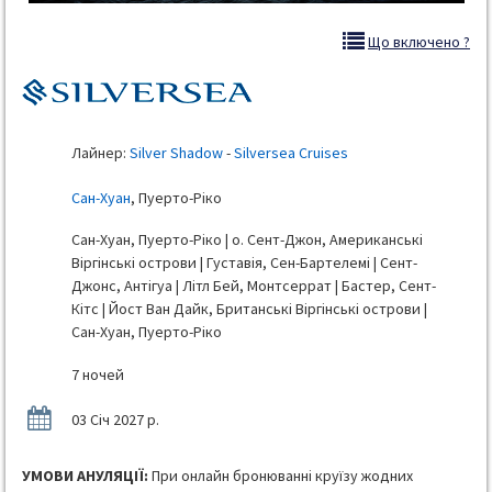
Що включено ?
Лайнер:
Silver Shadow
-
Silversea Cruises
Сан-Хуан
, Пуерто-Ріко
Сан-Хуан, Пуерто-Ріко | о. Сент-Джон, Американські
Віргінські острови | Густавія, Сен-Бартелемі | Сент-
Джонс, Антігуа | Літл Бей, Монтсеррат | Бастер, Сент-
Кітс | Йост Ван Дайк, Британські Віргінські острови |
Сан-Хуан, Пуерто-Ріко
7 ночей
03 Січ 2027 р.
УМОВИ АНУЛЯЦІЇ:
При онлайн бронюванні круїзу жодних