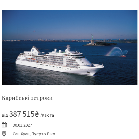
Карибські острови
387 515₴
Від
/Каюта
30.01.2027
Сан-Хуан, Пуерто-Ріко