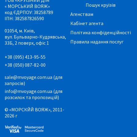
Пошук круїзів
« МОРСЬКИЙ ВОЯЖ»
код ЄДРПОУ: 38258789
Агенствам
ІПН: 382587826590
Кабінет агента
01054, м. Київ,
Політика конфіденційності
вул. Бульварно-Кудрявська,
Правила надання послуг
33Б, 2 поверх, офіс 1
+38 (095) 413-95-55
+38 (050) 087-82-00
sale@mvoyage.com.ua (для
запросів)
info@mvoyage.com.ua (для
розсилок та пропозицій)
© «МОРСКЙЙ ВОЯЖ», 2011-
2026 г