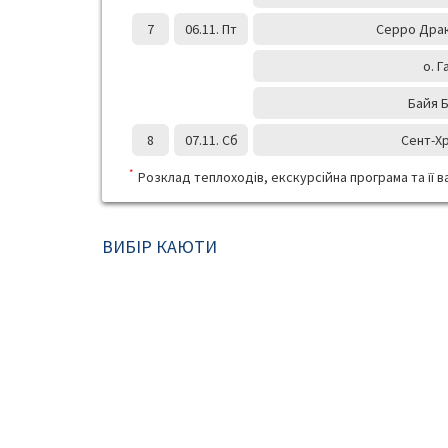
7
06.11. Пт
Серро Драк
о. 
Байя 
8
07.11. Сб
Сент-Х
*
Розклад теплоходів, екскурсійна програма та її ва
ВИБІР КАЮТИ