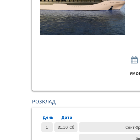
УМОВ
РОЗКЛАД
День
Дата
1
31.10. Сб
Сент-Х
Кі