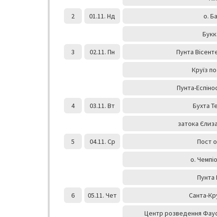
2
01.11. Нд
о. Б
Букк
3
02.11. Пн
Пунта Вісенте
Круїз п
Пунта-Еспіно
4
03.11. Вт
Бухта Т
затока Єлиза
5
04.11. Ср
Пост 
о. Чемпі
Пунта
6
05.11. Чет
Санта-Кр
Центр розведення Фаус