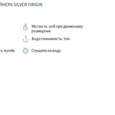
НЕРА SILVER ORIGIN
Місткість: осіб при двомісному
розміщенні
Водотоннажність: тон
ь: вузлів
Спущено на воду: