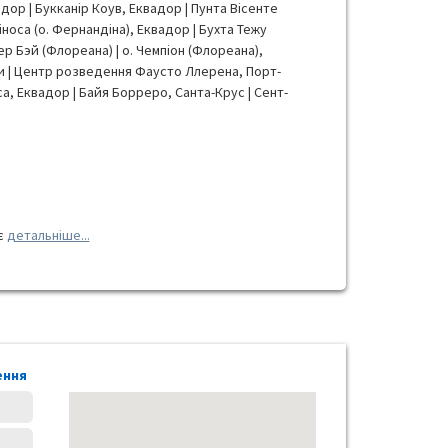
дор | Букканір Коув, Еквадор | Пунта Вісенте
іноса (о. Фернандіна), Еквадор | Бухта Тежу
ер Бэй (Флореана) | о. Чемпіон (Флореана),
си | Центр розведення Фаусто Ллерена, Порт-
са, Еквадор | Байя Борреро, Санта-Крус | Сент-
є
детальніше...
ення