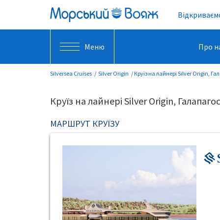
Відкриваємо
Меню
Про н
Silversea Cruises
Silver Origin
Круїз на лайнері Silver Origin, Г
Круїз на лайнері Silver Origin, Галапаго
МАРШРУТ КРУЇЗУ