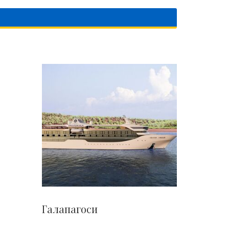
Галапагоси