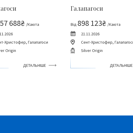
пагоси
Галапагоси
057 688₴
898 123₴
/Каюта
Від
/Каюта
11.2026
21.11.2026
нт-Христофер, Галапагоси
Сент-Христофер, Галапагос
ver Origin
Silver Origin
ДЕТАЛЬНІШЕ
ДЕТАЛЬНІШЕ