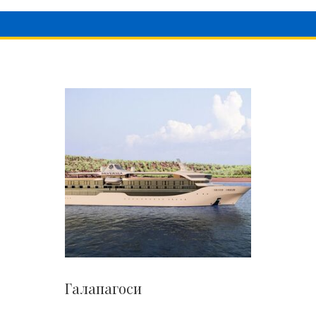
Галапагоси