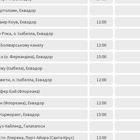
артоломе, Еквадор
анір Коув, Еквадор
12:00
 Рока, о. Ізабелла, Еквадор
о Боліварському каналу
12:00
са (о. Фернандіна), Еквадор
15:00
ежу (Ізабела), Еквадор
вети, о. Ізабелла, Еквадор
12:00
офер Бэй (Флореана)
он (Флореана), Еквадор
12:00
 Корморант, Еквадор
15:00
уз-Хайленд, Галапагоси
то Ллерена, Порт-Айора (Санта-Крус)
12:00