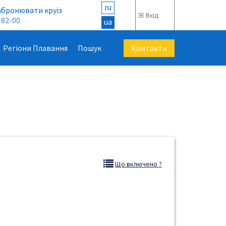
ru
абронювати круїз
Вхід
-82-00
ua
Контакти
Регіони Плавання
Пошук
Що включено ?