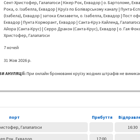
Сент-Христофер, Галапагоси | Кікер Рок, Еквадор | о. Бартоломе, Еква
Рока, о. Ізабелла, Еквадор | Круїз по Боліварському каналу | Пунта-Есп
(Ізабела), Еквадор | затока Єлизавети, о. Ізабелла, Еквадор | Пост оф
Еквадор | Пунта Корморант, Еквадор | Санта-Круз-Хайленд, Галапаго
Айора (Санта-Крус) | Серро Дракон (Санта-Крус), Еквадор | о. Гая Фок
Христофер, Галапагоси
7 ночей
31 Жов 2026 р.
И АНУЛЯЦІЇ:
При онлайн бронюванні круїзу жодних штрафів не виника
порт
Прибуття
Відправл
ристофер, Галапагоси
16:30
кер Рок, Еквадор
17:00