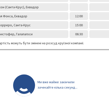
он (Санта-Крус), Еквадор
Гая Фокса, Еквадор
12:00
Борреро, Санта-Крус
15:00
ристофер, Галапагоси
06:30
ртість можуть бути змінені на розсуд круїзної компанії.
Ми вже майже закінчили
зачекайте кілька секунд...