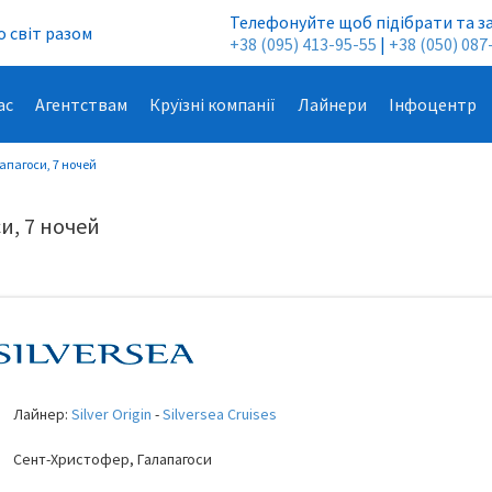
Телефонуйте щоб підібрати та з
 світ разом
+38 (095) 413-95-55
|
+38 (050) 087
ас
Агентствам
Круїзні компанії
Лайнери
Інфоцентр
алапагоси, 7 ночей
си, 7 ночей
Лайнер:
Silver Origin
-
Silversea Cruises
Сент-Христофер, Галапагоси