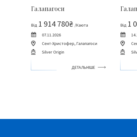
Галапагоси
Гала
1 914 780₴
1 
Від
/Каюта
Від
07.11.2026
14.
Сент-Христофер, Галапагоси
Се
Silver Origin
Sil
ДЕТАЛЬНІШЕ