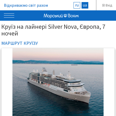
ru
ua
Відкриваємо світ разом
Вхід
Круїз на лайнері Silver Nova, Європа, 7
ночей
МАРШРУТ КРУЇЗУ