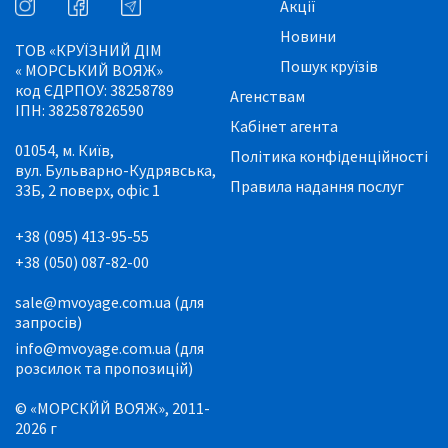
Акції
Новини
ТОВ «КРУЇЗНИЙ ДІМ
Пошук круїзів
« МОРСЬКИЙ ВОЯЖ»
код ЄДРПОУ: 38258789
Агенствам
ІПН: 382587826590
Кабінет агента
01054, м. Київ,
Політика конфіденційності
вул. Бульварно-Кудрявська,
Правила надання послуг
33Б, 2 поверх, офіс 1
+38 (095) 413-95-55
+38 (050) 087-82-00
sale@mvoyage.com.ua (для
запросів)
info@mvoyage.com.ua (для
розсилок та пропозицій)
© «МОРСКЙЙ ВОЯЖ», 2011-
2026 г