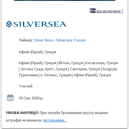
Що включено ?
Лайнер:
Silver Nova
-
Silversea Cruises
Афіни (Пірей), Греція
Афіни (Пірей), Греція | Йітіон, Греція | Катаколон, Греція
| Затока Суда, Крит, Греція | Санторіні, Греція | Бодрум,
Туреччина | о. Патмос, Греція | Афіни (Пірей), Греція
7 ночей
30 Сер 2026 р.
УМОВИ АНУЛЯЦІЇ:
При онлайн бронюванні круїзу жодних
штрафів не виникає
детальніше...