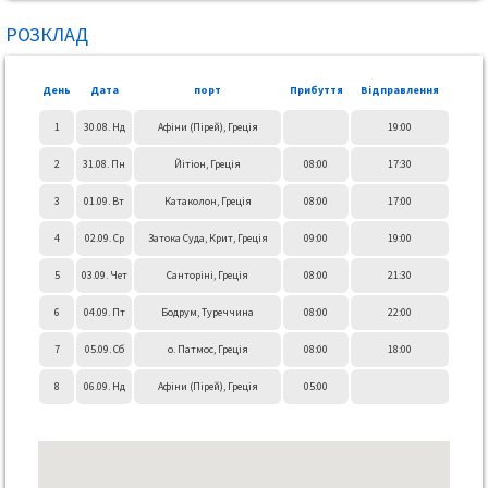
РОЗКЛАД
День
Дата
порт
Прибуття
Відправлення
1
30.08. Нд
Афіни (Пірей), Греція
19:00
2
31.08. Пн
Йітіон, Греція
08:00
17:30
3
01.09. Вт
Катаколон, Греція
08:00
17:00
4
02.09. Ср
Затока Суда, Крит, Греція
09:00
19:00
5
03.09. Чет
Санторіні, Греція
08:00
21:30
6
04.09. Пт
Бодрум, Туреччина
08:00
22:00
7
05.09. Сб
о. Патмос, Греція
08:00
18:00
8
06.09. Нд
Афіни (Пірей), Греція
05:00