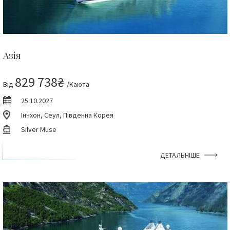
Азія
829 738₴
Від
/Каюта
25.10.2027
Інчхон, Сеул, Південна Корея
Silver Muse
ДЕТАЛЬНІШЕ