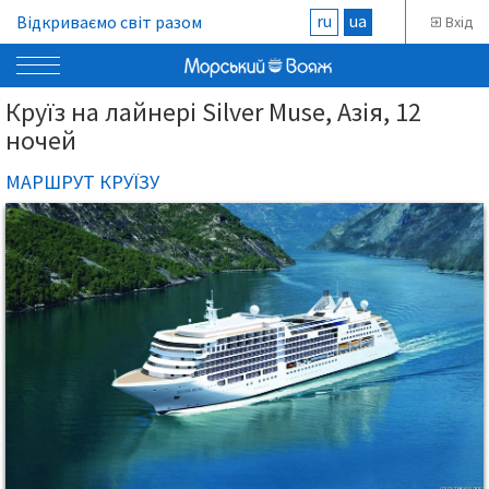
ru
ua
Відкриваємо світ разом
Вхід
Круїз на лайнері Silver Muse, Азія, 12
ночей
МАРШРУТ КРУЇЗУ