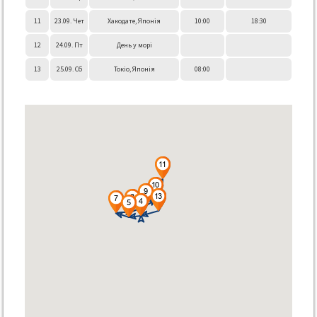
11
23.09. Чет
Хакодате, Японія
10:00
18:30
12
24.09. Пт
День у морі
13
25.09. Сб
Токіо, Японія
08:00