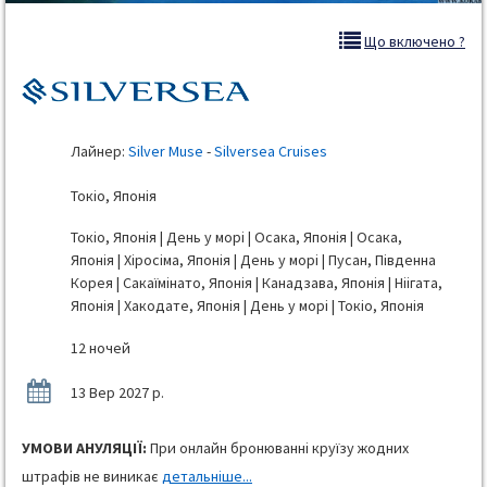
Що включено ?
Лайнер:
Silver Muse
-
Silversea Cruises
Токіо, Японія
Токіо, Японія | День у морі | Осака, Японія | Осака,
Японія | Хіросіма, Японія | День у морі | Пусан, Південна
Корея | Сакаїмінато, Японія | Канадзава, Японія | Ніігата,
Японія | Хакодате, Японія | День у морі | Токіо, Японія
12 ночей
13 Вер 2027 р.
УМОВИ АНУЛЯЦІЇ:
При онлайн бронюванні круїзу жодних
штрафів не виникає
детальніше...