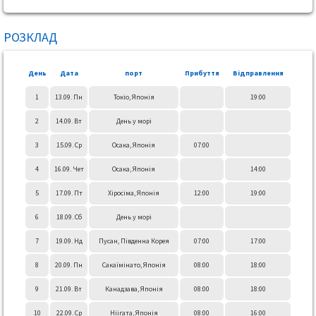
РОЗКЛАД
День
Дата
порт
Прибуття
Відправлення
1
13.09. Пн
Токіо, Японія
19:00
2
14.09. Вт
День у морі
3
15.09. Ср
Осака, Японія
07:00
4
16.09. Чет
Осака, Японія
14:00
5
17.09. Пт
Хіросіма, Японія
12:00
19:00
6
18.09. Сб
День у морі
7
19.09. Нд
Пусан, Південна Корея
07:00
17:00
8
20.09. Пн
Сакаїмінато, Японія
08:00
18:00
9
21.09. Вт
Канадзава, Японія
08:00
18:00
10
22.09. Ср
Ніігата, Японія
08:00
16:00