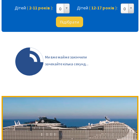
Дітей
(
2-11 років
)
:
Дітей
(
12-17 років
)
:
0
0
Підібрати
Ми вже майже закінчили
зачекайте кілька секунд...