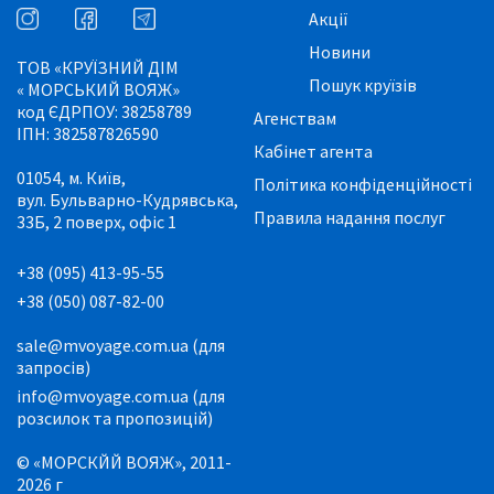
Акції
Новини
ТОВ «КРУЇЗНИЙ ДІМ
Пошук круїзів
« МОРСЬКИЙ ВОЯЖ»
код ЄДРПОУ: 38258789
Агенствам
ІПН: 382587826590
Кабінет агента
01054, м. Київ,
Політика конфіденційності
вул. Бульварно-Кудрявська,
Правила надання послуг
33Б, 2 поверх, офіс 1
+38 (095) 413-95-55
+38 (050) 087-82-00
sale@mvoyage.com.ua (для
запросів)
info@mvoyage.com.ua (для
розсилок та пропозицій)
© «МОРСКЙЙ ВОЯЖ», 2011-
2026 г