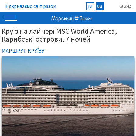
ru
ua
Відкриваємо світ разом
Вхід
Круїз на лайнері MSC World America,
Карибські острови, 7 ночей
МАРШРУТ КРУЇЗУ