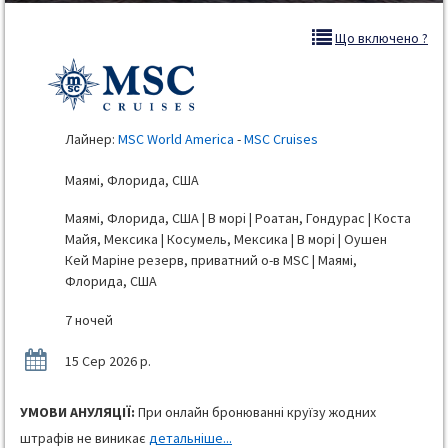
Що включено ?
Лайнер:
MSC World America
-
MSC Cruises
Маямі, Флорида, США
Маямі, Флорида, США | В морі | Роатан, Гондурас | Коста
Майя, Мексика | Косумель, Мексика | В морі | Оушен
Кей Маріне резерв, приватний о-в MSC | Маямі,
Флорида, США
7 ночей
15 Сер 2026 р.
УМОВИ АНУЛЯЦІЇ:
При онлайн бронюванні круїзу жодних
штрафів не виникає
детальніше...