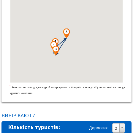
*
Розклад теплоходів, екскурсійна програма та її вартість можуть бути змінені на розсуд
круїзної компанії.
ВИБІР КАЮТИ
Кількість туристів:
Дорослих:
2