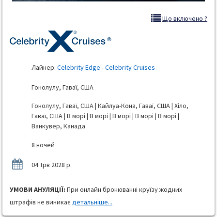
Що включено ?
Лайнер:
Celebrity Edge
-
Celebrity Cruises
Гонолулу, Гаваї, США
Гонолулу, Гаваї, США | Кайлуа-Кона, Гаваї, США | Хіло,
Гаваї, США | В морі | В морі | В морі | В морі | В морі |
Ванкувер, Канада
8 ночей
04 Трв 2028 р.
УМОВИ АНУЛЯЦІЇ:
При онлайн бронюванні круїзу жодних
штрафів не виникає
детальніше...