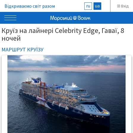
ru
ua
Відкриваємо світ разом
Вхід
Круїз на лайнері Celebrity Edge, Гаваї, 8
ночей
МАРШРУТ КРУЇЗУ