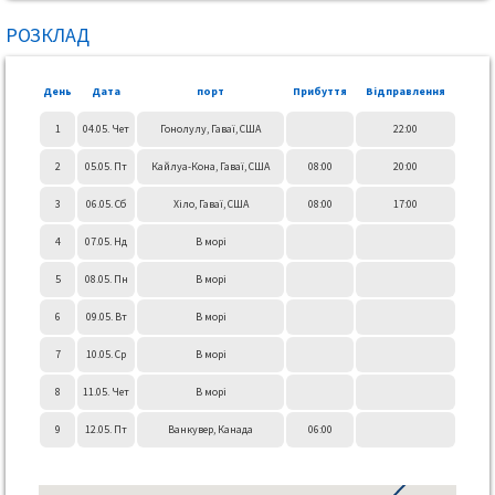
РОЗКЛАД
День
Дата
порт
Прибуття
Відправлення
1
04.05. Чет
Гонолулу, Гаваї, США
22:00
2
05.05. Пт
Кайлуа-Кона, Гаваї, США
08:00
20:00
3
06.05. Сб
Хіло, Гаваї, США
08:00
17:00
4
07.05. Нд
В морі
5
08.05. Пн
В морі
6
09.05. Вт
В морі
7
10.05. Ср
В морі
8
11.05. Чет
В морі
9
12.05. Пт
Ванкувер, Канада
06:00