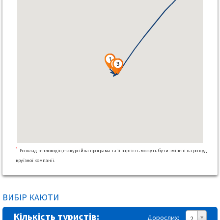
*
Розклад теплоходів, екскурсійна програма та її вартість можуть бути змінені на розсуд
круїзної компанії.
ВИБІР КАЮТИ
Кількість туристів:
Дорослих:
2