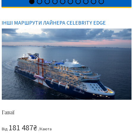
ІНШІ МАРШРУТИ ЛАЙНЕРА CELEBRITY EDGE
Гаваї
181 487₴
Від
/Каюта