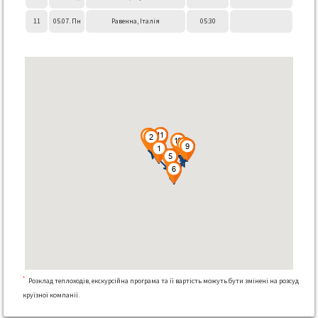
11
05.07. Пн
Равенна, Італія
05:30
*
Розклад теплоходів, екскурсійна програма та її вартість можуть бути змінені на розсуд
круїзної компанії.