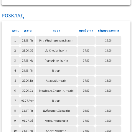
РОЗКЛАД
День
Дата
порт
Прибуття
Відправлення
1
25.06. Пт
Рим (Чивітавекк’я), Італія
17:00
2
26.06. Сб
Ла Спеціа, Італія
07:00
19:00
3
27.06. Нд
Портофіно, Італія
07:00
18:00
4
28.06. Пн
В морі
5
29.06. Вт
Амальфі, Італія
07:00
18:00
6
30.06. Ср
Мессіна, о. Сицилія, Італія
08:00
18:00
7
01.07. Чет
В морі
8
02.07. Пт
Дубровник, Хорватія
08:00
18:00
9
03.07. Сб
Котор, Черногорія
07:00
17:00
10
04.07. Нд
Спліт, Хорватія
07:00
16:00