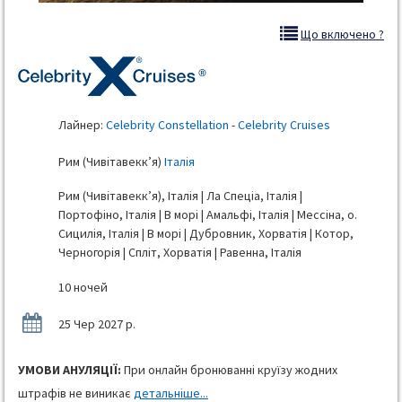
Що включено ?
Лайнер:
Celebrity Constellation
-
Celebrity Cruises
Рим (Чивітавекк’я)
Італія
Рим (Чивітавекк’я), Італія | Ла Спеціа, Італія |
Портофіно, Італія | В морі | Амальфі, Італія | Мессіна, о.
Сицилія, Італія | В морі | Дубровник, Хорватія | Котор,
Черногорія | Спліт, Хорватія | Равенна, Італія
10 ночей
25 Чер 2027 р.
УМОВИ АНУЛЯЦІЇ:
При онлайн бронюванні круїзу жодних
штрафів не виникає
детальніше...