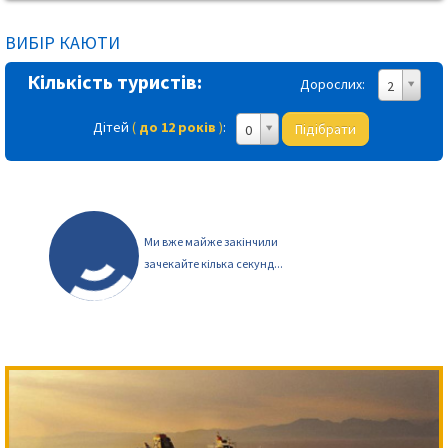
ВИБІР КАЮТИ
Кількість туристів:
Дорослих:
2
Дітей
(
до 12 років
)
:
Підібрати
0
Ми вже майже закінчили
зачекайте кілька секунд...