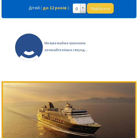
Дітей
(
до 12 років
)
:
Підібрати
0
Ми вже майже закінчили
зачекайте кілька секунд...