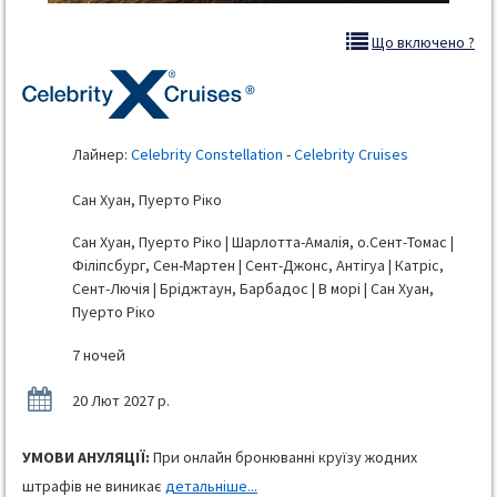
Що включено ?
Лайнер:
Celebrity Constellation
-
Celebrity Cruises
Сан Хуан, Пуерто Ріко
Сан Хуан, Пуерто Ріко | Шарлотта-Амалія, о.Сент-Томас |
Філіпсбург, Сен-Мартен | Сент-Джонс, Антігуа | Катріс,
Сент-Лючія | Бріджтаун, Барбадос | В морі | Сан Хуан,
Пуерто Ріко
7 ночей
20 Лют 2027 р.
УМОВИ АНУЛЯЦІЇ:
При онлайн бронюванні круїзу жодних
штрафів не виникає
детальніше...