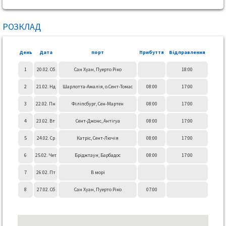
РОЗКЛАД
День
Дата
порт
Прибуття
Відправлення
1
20.02. Сб
Сан Хуан, Пуерто Ріко
18:00
2
21.02. Нд
Шарлотта-Амалія, о.Сент-Томас
08:00
17:00
3
22.02. Пн
Філіпсбург, Сен-Мартен
08:00
17:00
4
23.02. Вт
Сент-Джонс, Антігуа
08:00
17:00
5
24.02. Ср
Катріс, Сент-Лючія
08:00
17:00
6
25.02. Чет
Бріджтаун, Барбадос
08:00
17:00
7
26.02. Пт
В морі
8
27.02. Сб
Сан Хуан, Пуерто Ріко
07:00