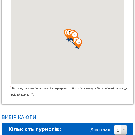
*
Розклад теплоходів, екскурсійна програма та її вартість можуть бути змінені на розсуд
круїзної компанії.
ВИБІР КАЮТИ
Кількість туристів:
Дорослих:
2