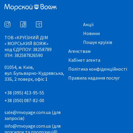
Акції
Новини
ТОВ «КРУЇЗНИЙ ДІМ
Пошук круїзів
« МОРСЬКИЙ ВОЯЖ»
код ЄДРПОУ: 38258789
Агенствам
ІПН: 382587826590
Кабінет агента
01054, м. Київ,
Політика конфіденційності
вул. Бульварно-Кудрявська,
Правила надання послуг
33Б, 2 поверх, офіс 1
+38 (095) 413-95-55
+38 (050) 087-82-00
sale@mvoyage.com.ua (для
запросів)
info@mvoyage.com.ua (для
розсилок та пропозицій)