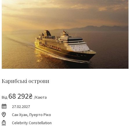
Карибські острови
68 292₴
Від
/Каюта
27.02.2027
Сан Хуан, Пуерто Ріко
Celebrity Constellation