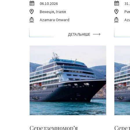
06.10.2026
31.
Венеція, Італія
Рим
Azamara Onward
Az
ДЕТАЛЬНІШЕ
Середземномор’я
Сере