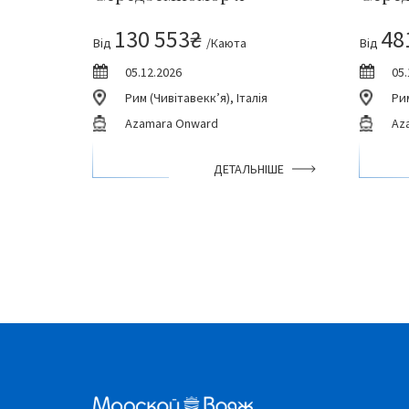
130 553₴
48
Від
/Каюта
Від
05.12.2026
05.
Рим (Чивітавекк’я), Італія
Рим
Azamara Onward
Az
ДЕТАЛЬНІШЕ