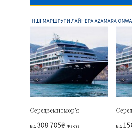
ІНШІ МАРШРУТИ ЛАЙНЕРА AZAMARA ONW
Середземномор’я
Сере
308 705₴
15
Від
/Каюта
Від