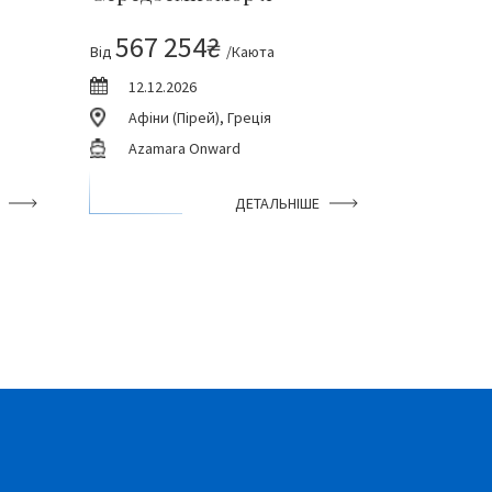
567 254₴
Від
/Каюта
12.12.2026
Афіни (Пірей), Греція
Azamara Onward
ДЕТАЛЬНІШЕ