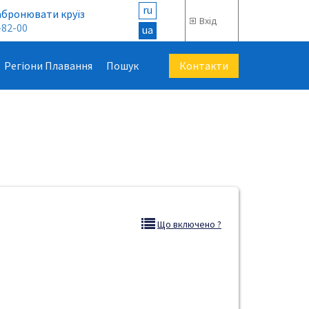
ru
абронювати круїз
Вхід
-82-00
ua
Контакти
Регіони Плавання
Пошук
Що включено ?