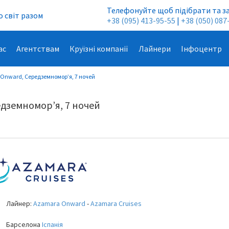
Телефонуйте щоб підібрати та з
 світ разом
+38 (095) 413-95-55
|
+38 (050) 087
ас
Агентствам
Круїзні компанії
Лайнери
Інфоцентр
 Onward, Середземномор’я, 7 ночей
едземномор’я, 7 ночей
Лайнер:
Azamara Onward
-
Azamara Cruises
Барселона
Іспанія