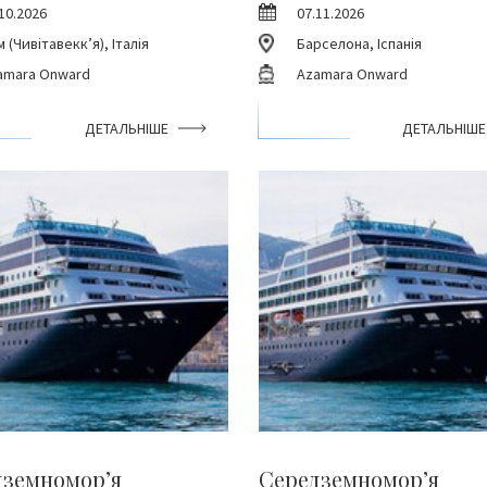
10.2026
07.11.2026
 (Чивітавекк’я), Італія
Барселона, Іспанія
amara Onward
Azamara Onward
ДЕТАЛЬНІШЕ
ДЕТАЛЬНІШЕ
дземномор’я
Середземномор’я