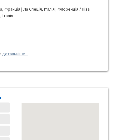
, Франція | Ла Спеція, Італія | Флоренція / Піза
, Італія
є
детальніше...
я