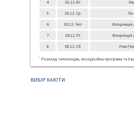
4
01.12. Вт
Ні
5
02.12. Ср
Ла 
6
03.12. Чет
Флоренція / 
7
04.12. Пт
Флоренція / 
8
05.12. Сб
Рим (Чив
*
Розклад теплоходів, екскурсійна програма та її ва
ВИБІР КАЮТИ