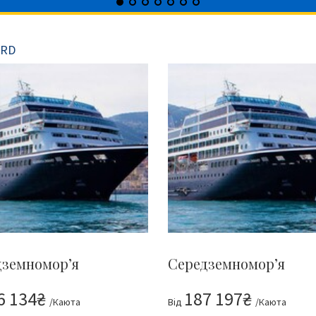
ARD
дземномор’я
Середземномор’я
6 134₴
187 197₴
/Каюта
Від
/Каюта