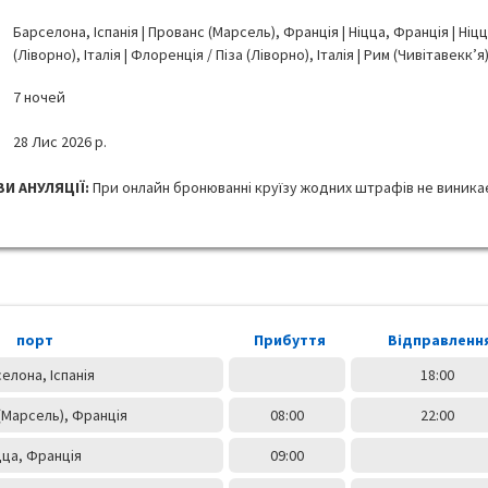
Барселона, Іспанія | Прованс (Марсель), Франція | Ніцца, Франція | Ніцца
(Ліворно), Італія | Флоренція / Піза (Ліворно), Італія | Рим (Чивітавекк’я)
7 ночей
28 Лис 2026 р.
И АНУЛЯЦІЇ:
При онлайн бронюванні круїзу жодних штрафів не виника
порт
Прибуття
Відправленн
елона, Іспанія
18:00
(Марсель), Франція
08:00
22:00
цца, Франція
09:00