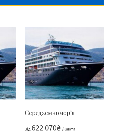
Середземномор’я
622 070₴
Від
/Каюта