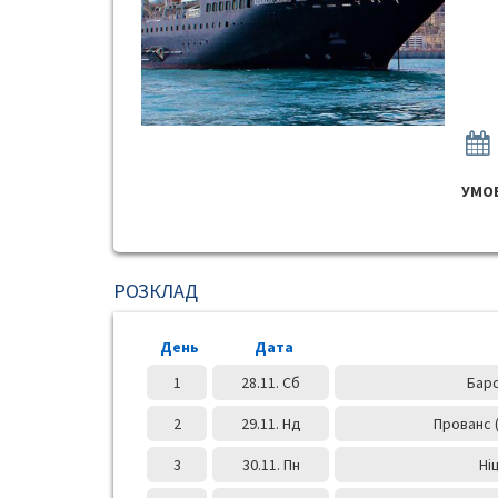
УМОВ
РОЗКЛАД
День
Дата
1
28.11. Сб
Барс
2
29.11. Нд
Прованс 
3
30.11. Пн
Ні