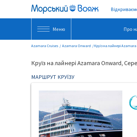
Відкриваємо
Меню
Про н
Azamara Cruises
Azamara Onward
Круїз на лайнері Azamara
Круїз на лайнері Azamara Onward, Сер
МАРШРУТ КРУЇЗУ