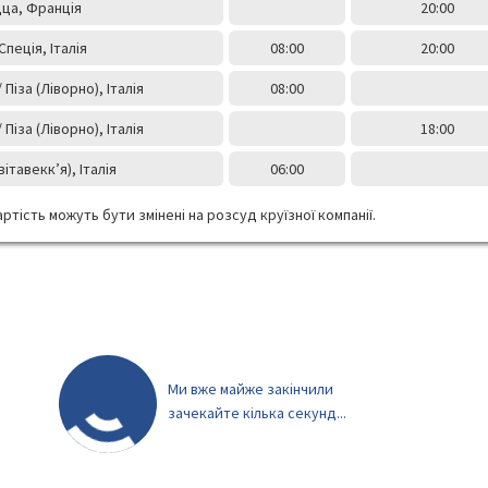
цца, Франція
20:00
Спеція, Італія
08:00
20:00
Піза (Ліворно), Італія
08:00
Піза (Ліворно), Італія
18:00
ітавекк’я), Італія
06:00
ртість можуть бути змінені на розсуд круїзної компанії.
Ми вже майже закінчили
зачекайте кілька секунд...