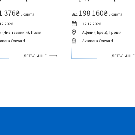
1 376₴
198 160₴
/Каюта
Від
/Каюта
12.2026
12.12.2026
 (Чивітавекк’я), Італія
Афіни (Пірей), Греція
amara Onward
Azamara Onward
ДЕТАЛЬНІШЕ
ДЕТАЛЬНІШЕ